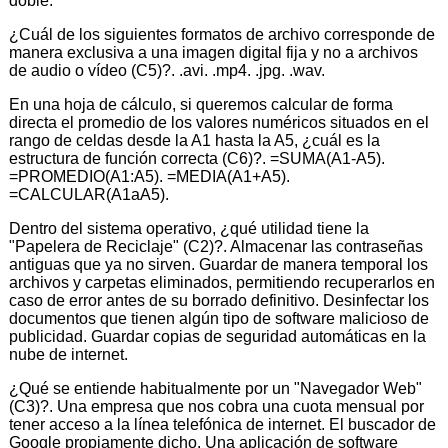
doble.
¿Cuál de los siguientes formatos de archivo corresponde de
manera exclusiva a una imagen digital fija y no a archivos
de audio o vídeo (C5)?. .avi. .mp4. .jpg. .wav.
En una hoja de cálculo, si queremos calcular de forma
directa el promedio de los valores numéricos situados en el
rango de celdas desde la A1 hasta la A5, ¿cuál es la
estructura de función correcta (C6)?. =SUMA(A1-A5).
=PROMEDIO(A1:A5). =MEDIA(A1+A5).
=CALCULAR(A1aA5).
Dentro del sistema operativo, ¿qué utilidad tiene la
"Papelera de Reciclaje" (C2)?. Almacenar las contraseñas
antiguas que ya no sirven. Guardar de manera temporal los
archivos y carpetas eliminados, permitiendo recuperarlos en
caso de error antes de su borrado definitivo. Desinfectar los
documentos que tienen algún tipo de software malicioso de
publicidad. Guardar copias de seguridad automáticas en la
nube de internet.
¿Qué se entiende habitualmente por un "Navegador Web"
(C3)?. Una empresa que nos cobra una cuota mensual por
tener acceso a la línea telefónica de internet. El buscador de
Google propiamente dicho. Una aplicación de software