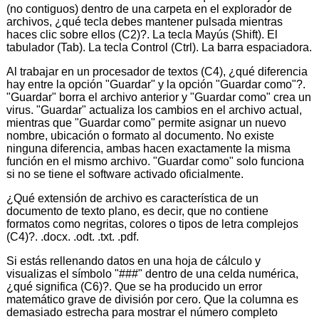
(no contiguos) dentro de una carpeta en el explorador de
archivos, ¿qué tecla debes mantener pulsada mientras
haces clic sobre ellos (C2)?. La tecla Mayús (Shift). El
tabulador (Tab). La tecla Control (Ctrl). La barra espaciadora.
Al trabajar en un procesador de textos (C4), ¿qué diferencia
hay entre la opción "Guardar" y la opción "Guardar como"?.
"Guardar" borra el archivo anterior y "Guardar como" crea un
virus. "Guardar" actualiza los cambios en el archivo actual,
mientras que "Guardar como" permite asignar un nuevo
nombre, ubicación o formato al documento. No existe
ninguna diferencia, ambas hacen exactamente la misma
función en el mismo archivo. "Guardar como" solo funciona
si no se tiene el software activado oficialmente.
¿Qué extensión de archivo es característica de un
documento de texto plano, es decir, que no contiene
formatos como negritas, colores o tipos de letra complejos
(C4)?. .docx. .odt. .txt. .pdf.
Si estás rellenando datos en una hoja de cálculo y
visualizas el símbolo "###" dentro de una celda numérica,
¿qué significa (C6)?. Que se ha producido un error
matemático grave de división por cero. Que la columna es
demasiado estrecha para mostrar el número completo