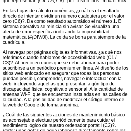
que representan (C4, C5, C6): .pdf. .xlsx o .ods. .mp4 o .mkv.
En las hojas de cálculo numéricas, ¿cuál es el resultado
directo de intentar dividir un número cualquiera por el valor
cero (C6)?. Da como resultado automático el número 1. El
sistema operativo se reinicia sin avisar. Se visualiza una
alerta de error específica indicando la imposibilidad
matemática (#¡DIV/0!). La celda se borra para siempre de la
cuadrícula.
Al navegar por páginas digitales informativas, ¿a qué nos
referimos cuando hablamos de accesibilidad web (C1 /
C3)?. Al precio en euros que se debe abonar para poder
suscribirse a un periódico premium en línea. Al diseño de los
sitios web enfocado en asegurar que todas las personas
puedan percibir, comprender, navegar e interactuar con la
web, incluyendo aquellas que presentan algún tipo de
discapacidad física, cognitiva o sensorial. A la cantidad de
antenas Wi-Fi que se encuentran instaladas en las calles de
la ciudad. A la posibilidad de modificar el código interno de
la web de Google de forma anónima.
¿Cuál de las siguientes acciones de mantenimiento básico
es aconsejable efectuar periódicamente para cuidar el
rendimiento lógico de nuestro ordenador portátil (C2)?.
Verter unas gotas de agua jabonosa directamente sobre los