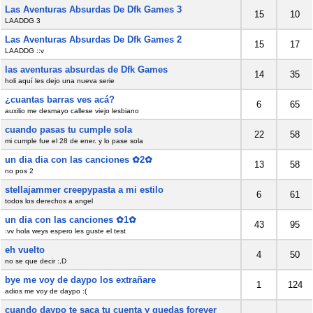
Las Aventuras Absurdas De Dfk Games 3
15
10
LAADDG 3
Las Aventuras Absurdas De Dfk Games 2
15
17
LAADDG ::v
las aventuras absurdas de Dfk Games
14
35
holi aquí les dejo una nueva serie
¿cuantas barras ves acá?
6
65
auxilio me desmayo callese viejo lesbiano
cuando pasas tu cumple sola
22
58
mi cumple fue el 28 de ener. y lo pase sola
un dia dia con las canciones ✿2✿
13
58
no pos 2
stellajammer creepypasta a mi estilo
6
61
todos los derechos a angel
un dia con las canciones ✿1✿
43
95
:vv hola weys espero les guste el test
eh vuelto
4
50
no se que decir :,D
bye me voy de daypo los extrañare
1
124
adios me voy de daypo :(
cuando daypo te saca tu cuenta y quedas forever