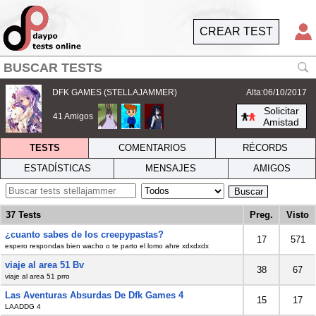
CREAR TEST
DFK GAMES (STELLAJAMMER)
Alta:06/10/2017
Solicitar
41 Amigos
Amistad
TESTS
COMENTARIOS
RÉCORDS
ESTADÍSTICAS
MENSAJES
AMIGOS
Buscar
37 Tests
Preg.
Visto
¿cuanto sabes de los creepypastas?
17
571
espero respondas bien wacho o te parto el lomo ahre xdxdxdx
viaje al area 51 Bv
38
67
viaje al area 51 prro
Las Aventuras Absurdas De Dfk Games 4
15
17
LAADDG 4