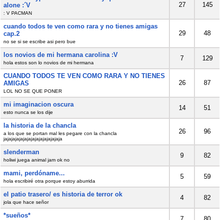
27
145
alone :´V
: V PACMAN
cuando todos te ven como rara y no tienes amigas
29
48
cap.2
no se si se escribe asi pero bue
los novios de mi hermana carolina :V
7
129
hola estos son lo novios de mi hermana
CUANDO TODOS TE VEN COMO RARA Y NO TIENES
26
87
AMIGAS
LOL NO SE QUE PONER
mi imaginacion oscura
14
51
esto nunca se los dije
la historia de la chancla
26
96
a los que se portan mal les pegare con la chancla
jajajajajajajajajajajajajajaja
slenderman
9
82
holiwi juega animal jam ok no
mami, perdóname...
5
59
hola escribiré otra porque estoy aburrida
el patio trasero/ es historia de terror ok
4
82
jola que hace señor
*sueños*
7
80