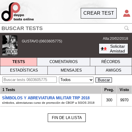
CREAR TEST
Alta:20/02/2018
GUSTAVO (0603605775)
Solicitar
Amistad
TESTS
COMENTARIOS
RÉCORDS
ESTADÍSTICAS
MENSAJES
AMIGOS
Buscar
1 Tests
Preg.
Visto
SÍMBOLOS Y ABREVIATURA MILITAR TRP 2018
300
9970
símbolos, abreviaturas curso de promoción de CBOP a SGOS 2018
FIN DE LA LISTA