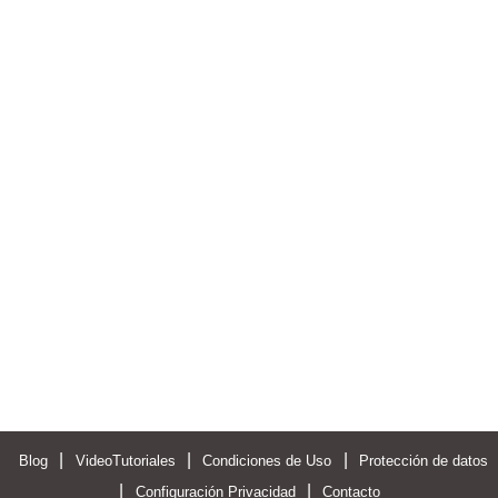
|
|
|
Blog
VideoTutoriales
Condiciones de Uso
Protección de datos
|
|
Configuración Privacidad
Contacto