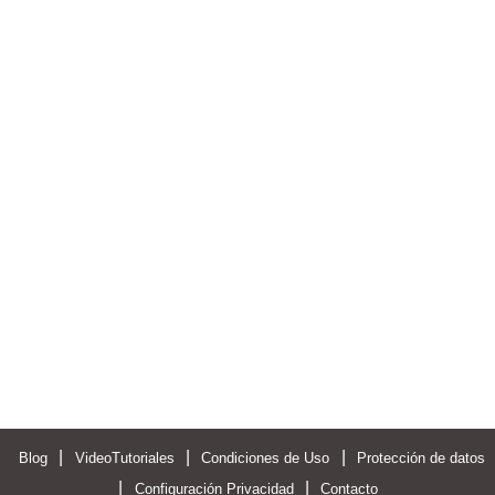
|
|
|
Blog
VideoTutoriales
Condiciones de Uso
Protección de datos
|
|
Configuración Privacidad
Contacto