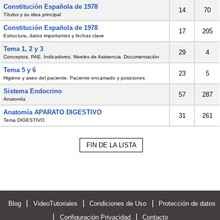
Constitución Española de 1978
14
70
Títulos y su idea principal
Constitución Española de 1978
17
205
Estructura, datos importantes y fechas clave
Tema 1, 2 y 3
29
4
Conceptos. PAE. Indicadores. Niveles de Asistencia. Documentación
Tema 5 y 6
23
5
Higiene y aseo del paciente. Paciente encamado y posiciones
Sistema Endocrino
57
287
Anatomía
Anatomía APARATO DIGESTIVO
31
261
Tema DIGESTIVO
FIN DE LA LISTA
|
|
|
Blog
VideoTutoriales
Condiciones de Uso
Protección de datos
|
|
Configuración Privacidad
Contacto