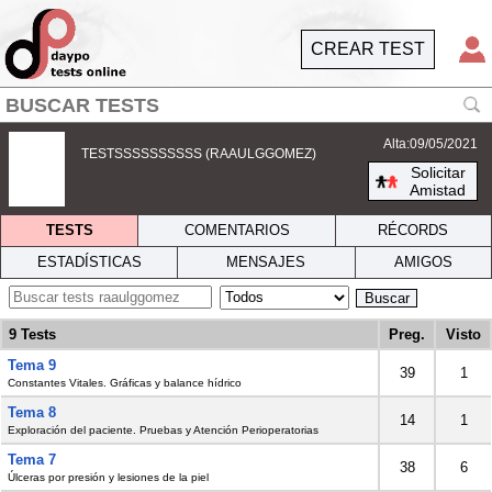
CREAR TEST
Alta:09/05/2021
TESTSSSSSSSSSS (RAAULGGOMEZ)
Solicitar
Amistad
TESTS
COMENTARIOS
RÉCORDS
ESTADÍSTICAS
MENSAJES
AMIGOS
Buscar
9 Tests
Preg.
Visto
Tema 9
39
1
Constantes Vitales. Gráficas y balance hídrico
Tema 8
14
1
Exploración del paciente. Pruebas y Atención Perioperatorias
Tema 7
38
6
Úlceras por presión y lesiones de la piel