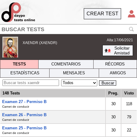
CREAR TEST
Alta:17/06/2021
XAENDR (XAENDR)
Solicitar
Amistad
TESTS
COMENTARIOS
RÉCORDS
ESTADÍSTICAS
MENSAJES
AMIGOS
Buscar
148 Tests
Preg.
Visto
Examen 27 - Permiso B
30
118
Carnet de conducir
Examen 26 - Permiso B
30
79
Carnet de conducir
Examen 25 - Permiso B
30
22
Carnet de conducir