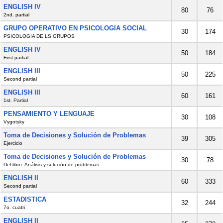
ENGLISH IV
80
76
2nd. partial
GRUPO OPERATIVO EN PSICOLOGIA SOCIAL
30
174
PSICOLOGIA DE LS GRUPOS
ENGLISH IV
50
184
First partial
ENGLISH III
50
225
Second partial
ENGLISH III
60
161
1st. Partial
PENSAMIENTO Y LENGUAJE
30
108
Vygotsky
Toma de Decisiones y Solución de Problemas
39
305
Ejercicio
Toma de Decisiones y Solución de Problemas
30
78
Del libro: Análisis y solución de problemas
ENGLISH II
60
333
Second partial
ESTADISTICA
32
244
7o. cuatri
ENGLISH II