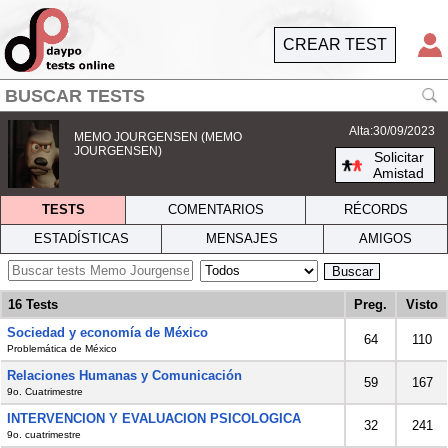
CREAR TEST
Alta:30/09/2023
MEMO JOURGENSEN (MEMO
JOURGENSEN)
Solicitar
Amistad
TESTS
COMENTARIOS
RÉCORDS
ESTADÍSTICAS
MENSAJES
AMIGOS
Buscar
16 Tests
Preg.
Visto
Sociedad y economía de México
64
110
Problemática de México
Relaciones Humanas y Comunicación
59
167
9o. Cuatrimestre
INTERVENCION Y EVALUACION PSICOLOGICA
32
241
9o. cuatrimestre