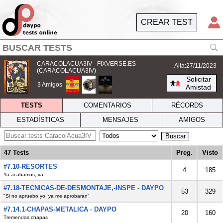
CREAR TEST
CARACOLACUA3IV - FIXVERSE.ES
Alta:27/11/2023
(CARACOLACUA3IV)
Solicitar
3 Amigos
Amistad
TESTS
COMENTARIOS
RÉCORDS
ESTADÍSTICAS
MENSAJES
AMIGOS
Buscar
47 Tests
Preg.
Visto
#7.10-RESORTES
4
185
Ya acabamos, va
#7.18-TECNICAS-DE-DESMONTAJE,-INSPE - DAYPO
53
329
"Si no apruebo yo, ya me aprobarán"
#7.14.1-CHAPAS-METALICA - DAYPO
20
160
Tremendas chapas