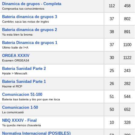
Dinamica de grupos - Completa
112
458
Comprueba tus conocimientos
Bateria dinamica de grupos 3
37
802
Camblor, saca las notas de ingles
Bateria dinamica de grupos 2
38
891
Ya esta bien la broma
Bateria Dinamica de grupos 1
37
1100
Ultimo baile de I+A
ORGEA XXXIV
30
1122
Examen ORGEA34
Bateria Sanidad Parte 2
25
243
Hytale > Minecraft
Bateria Sanidad Parte 1
26
282
Hazme el RCP
Comunicacion 51-100
51
544
Bateria tras bateria y tiro por que me toca
Comunicacion 1-50
50
652
La comunicasió
NBQ XXXIV - Final
10
328
Ya queda menos chavaleria
Normativa Internacional (POSIBLES)