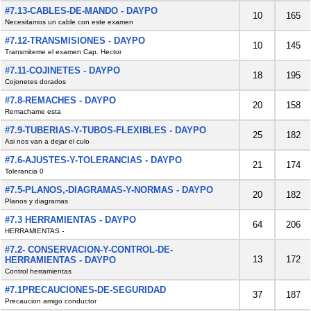
#7.13-CABLES-DE-MANDO - DAYPO
10
165
Necesitamos un cable con este examen
#7.12-TRANSMISIONES - DAYPO
10
145
Transmiteme el examen Cap. Hector
#7.11-COJINETES - DAYPO
18
195
Cojonetes dorados
#7.8-REMACHES - DAYPO
20
158
Remachame esta
#7.9-TUBERIAS-Y-TUBOS-FLEXIBLES - DAYPO
25
182
Asi nos van a dejar el culo
#7.6-AJUSTES-Y-TOLERANCIAS - DAYPO
21
174
Tolerancia 0
#7.5-PLANOS,-DIAGRAMAS-Y-NORMAS - DAYPO
20
182
Planos y diagramas
#7.3 HERRAMIENTAS - DAYPO
64
206
HERRAMIENTAS -
#7.2- CONSERVACION-Y-CONTROL-DE-
13
172
HERRAMIENTAS - DAYPO
Control herramientas
#7.1PRECAUCIONES-DE-SEGURIDAD
37
187
Precaucion amigo conductor