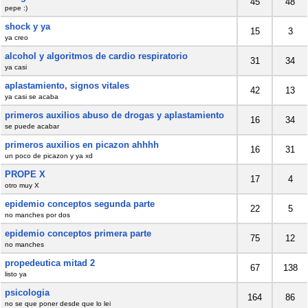
45
48
pepe :)
shock y ya
15
3
ya creo
alcohol y algoritmos de cardio respiratorio
31
34
ya casi
aplastamiento, signos vitales
42
13
ya casi se acaba
primeros auxilios abuso de drogas y aplastamiento
16
34
se puede acabar
primeros auxilios en picazon ahhhh
16
31
un poco de picazon y ya xd
PROPE X
17
4
otro muy X
epidemio conceptos segunda parte
22
5
no manches por dos
epidemio conceptos primera parte
75
12
no manches
propedeutica mitad 2
67
138
listo ya
psicologia
164
86
no se que poner desde que lo lei