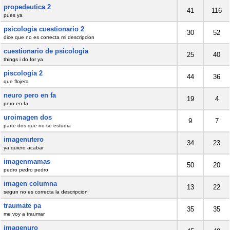
propedeutica 2
41
116
pues ya
psicologia cuestionario 2
30
52
dice que no es correcta mi descripcion
cuestionario de psicologia
25
40
things i do for ya
piscologia 2
44
36
que flojera
neuro pero en fa
19
4
pero en fa
uroimagen dos
9
7
parte dos que no se estudia
imagenutero
34
23
ya quiero acabar
imagenmamas
50
20
pedro pedro pedro
imagen columna
13
22
segun no es correcta la descripcion
traumate pa
35
35
me voy a traumar
imagenuro