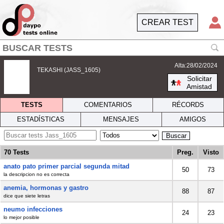
CREAR TEST
Alta:28/02/2024
TEKASHI (JASS_1605)
Solicitar
Amistad
TESTS
COMENTARIOS
RÉCORDS
ESTADÍSTICAS
MENSAJES
AMIGOS
Buscar
70 Tests
Preg.
Visto
anato pato primer parcial segunda mitad
50
73
la descripcion no es correcta
anemia, hormonas y gastro
88
87
dice que siete letras
neumo infecciones
24
23
lo mejor posible