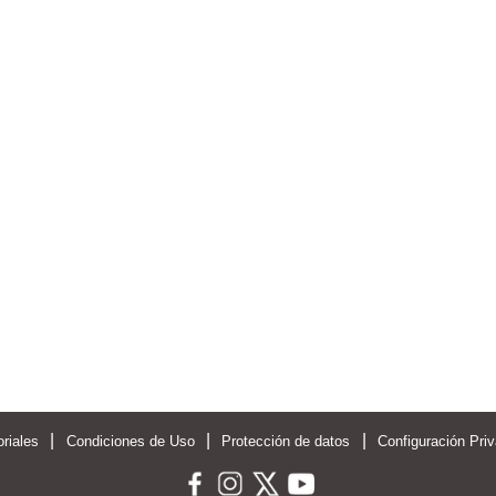
|
|
|
riales
Condiciones de Uso
Protección de datos
Configuración Pri