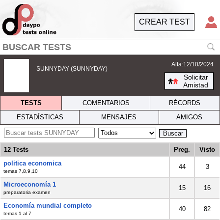
CREAR TEST
Alta:12/10/2024
SUNNYDAY (SUNNYDAY)
Solicitar
Amistad
TESTS
COMENTARIOS
RÉCORDS
ESTADÍSTICAS
MENSAJES
AMIGOS
Buscar
12 Tests
Preg.
Visto
politica economica
44
3
temas 7,8,9,10
Microeconomía 1
15
16
preparatoria examen
Economía mundial completo
40
82
temas 1 al 7