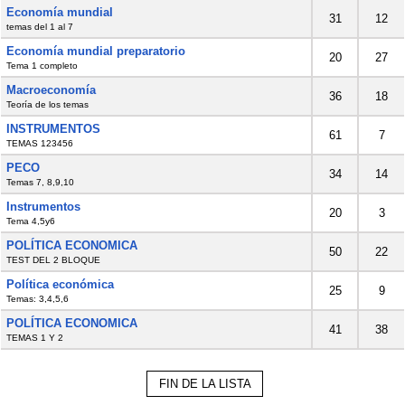
Economía mundial
31
12
temas del 1 al 7
Economía mundial preparatorio
20
27
Tema 1 completo
Macroeconomía
36
18
Teoría de los temas
INSTRUMENTOS
61
7
TEMAS 123456
PECO
34
14
Temas 7, 8,9,10
Instrumentos
20
3
Tema 4,5y6
POLÍTICA ECONOMICA
50
22
TEST DEL 2 BLOQUE
Política económica
25
9
Temas: 3,4,5,6
POLÍTICA ECONOMICA
41
38
TEMAS 1 Y 2
FIN DE LA LISTA