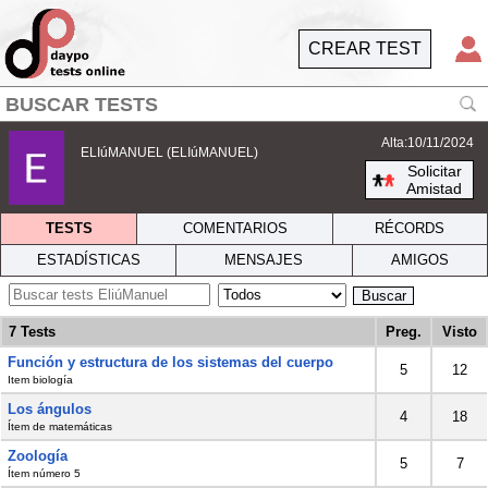
CREAR TEST
Alta:10/11/2024
ELIúMANUEL (ELIúMANUEL)
Solicitar
Amistad
TESTS
COMENTARIOS
RÉCORDS
ESTADÍSTICAS
MENSAJES
AMIGOS
Buscar
7 Tests
Preg.
Visto
Función y estructura de los sistemas del cuerpo
5
12
Item biología
Los ángulos
4
18
Ítem de matemáticas
Zoología
5
7
Ítem número 5