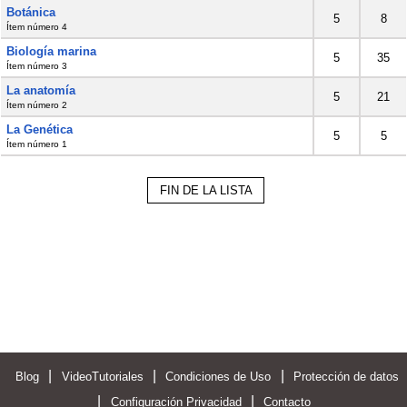
Botánica
5
8
Ítem número 4
Biología marina
5
35
Ítem número 3
La anatomía
5
21
Ítem número 2
La Genética
5
5
Ítem número 1
FIN DE LA LISTA
|
|
|
Blog
VideoTutoriales
Condiciones de Uso
Protección de datos
|
|
Configuración Privacidad
Contacto