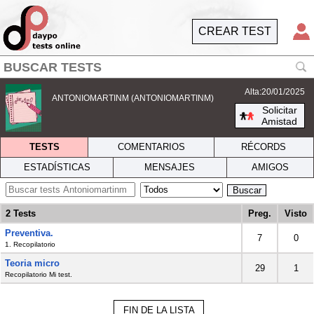
CREAR TEST
Alta:20/01/2025
ANTONIOMARTINM (ANTONIOMARTINM)
Solicitar
Amistad
TESTS
COMENTARIOS
RÉCORDS
ESTADÍSTICAS
MENSAJES
AMIGOS
Buscar
2 Tests
Preg.
Visto
Preventiva.
7
0
1. Recopilatorio
Teoria micro
29
1
Recopilatorio Mi test.
FIN DE LA LISTA