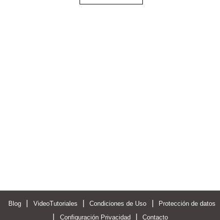
|
|
|
Blog
VideoTutoriales
Condiciones de Uso
Protección de datos
|
|
Configuración Privacidad
Contacto