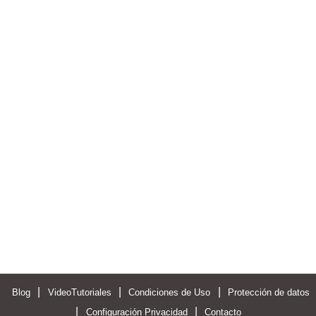
|
|
|
Blog
VideoTutoriales
Condiciones de Uso
Protección de datos
|
|
Configuración Privacidad
Contacto