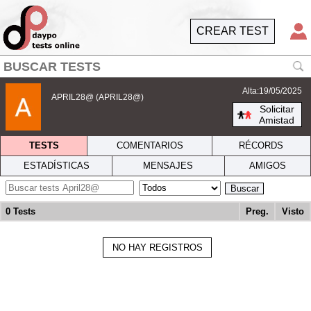
CREAR TEST
Alta:19/05/2025
APRIL28@ (APRIL28@)
Solicitar
Amistad
TESTS
COMENTARIOS
RÉCORDS
ESTADÍSTICAS
MENSAJES
AMIGOS
Buscar
0 Tests
Preg.
Visto
NO HAY REGISTROS