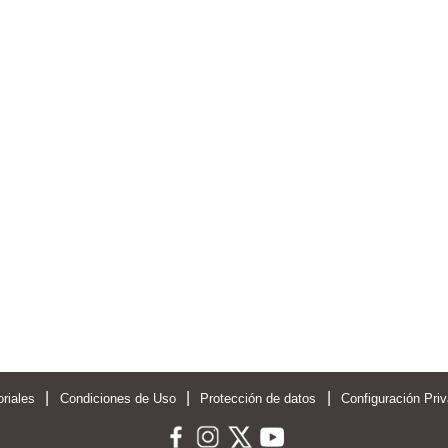
|
|
|
riales
Condiciones de Uso
Protección de datos
Configuración Pri