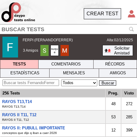
CREAR TEST
FERPI (FERNANDOFERRER)
Alta:02/12/2025
Solicitar
suqu
3 Amigos
e
Amistad
TESTS
COMENTARIOS
RÉCORDS
ESTADÍSTICAS
MENSAJES
AMIGOS
Buscar
256 Tests
Preg.
Visto
RAYOS T13,T14
48
272
RAYOS T13,T14
RAYOS II T11, T12
53
285
RAYOS II T11, T12
RAYOS II: PUBULL IMPORTANTE
12
399
conceptos que dijo q iban a caer 2026