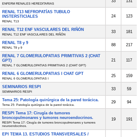
33
131
ENFERM RENALES HEREDITARIAS
RENAL T13 NEFROPATÍAS TUBULO
24
123
INSTERSTICIALES
RENAL T13
RENAL T12 ENF VASCULARES DEL RIÑÓN
33
181
RENAL T12 ENF VASCULARES DEL RIÑÓN
RENAL T8 y 9
88
217
RENAL T8 y 9
RENAL 7 GLOMERULOPATIAS PRIMITIVAS 2 (CHAT
21
117
GPT)
RENAL 7 GLOMERULOPATIAS PRIMITIVAS 2 (CHAT GPT)
RENAL 6 GLOMERULOPATIAS I CHAT GPT
25
159
RENAL 6 GLOMERULOPATIAS I
SEMINARIOS RESPI
33
59
SEMINARIOS RESPI
Tema 25: Patología quirúrgica de la pared torácica.
29
94
Tema 25: Patología quirúrgica de la pared torácica.
RESPI Tema 17: Cirugía de tumores
broncopulmonares y tumores neuroendocrinos.
19
191
RESPI Tema 17: Cirugía de tumores broncopulmonares y tumores
neuroendocrinos.
EPI TEMA 13. ESTUDIOS TRANSVERSALES /