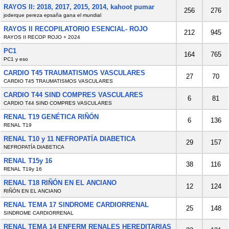
RAYOS II: 2018, 2017, 2015, 2014, kahoot pumar
256
276
joderque pereza epsaña gana el mundial
RAYOS II RECOPILATORIO ESENCIAL- ROJO
212
945
RAYOS II RECOP ROJO + 2024
PC1
164
765
PC1 y eso
CARDIO T45 TRAUMATISMOS VASCULARES
27
70
CARDIO T45 TRAUMATISMOS VASCULARES
CARDIO T44 SIND COMPRES VASCULARES
6
81
CARDIO T44 SIND COMPRES VASCULARES
RENAL T19 GENÉTICA RIÑÓN
6
136
RENAL T19
RENAL T10 y 11 NEFROPATÍA DIABETICA
29
157
NEFROPATÍA DIABETICA
RENAL T15y 16
38
116
RENAL T19y 16
RENAL T18 RIÑÓN EN EL ANCIANO
12
124
RIÑÓN EN EL ANCIANO
RENAL TEMA 17 SINDROME CARDIORRENAL
25
148
SINDROME CARDIORRENAL
RENAL TEMA 14 ENFERM RENALES HEREDITARIAS