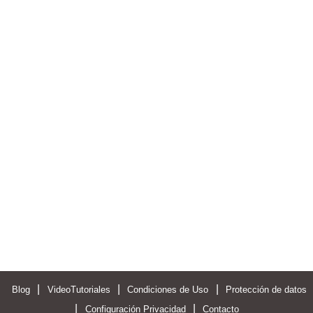
|
|
|
Blog
VideoTutoriales
Condiciones de Uso
Protección de datos
|
|
Configuración Privacidad
Contacto