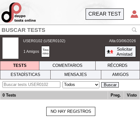
CREAR TEST
USER0102 (USER0102)
Alta:03/06/2026
Solicitar
Tino
1 Amigos
nino
Amistad
TESTS
COMENTARIOS
RÉCORDS
ESTADÍSTICAS
MENSAJES
AMIGOS
Buscar
0 Tests
Preg.
Visto
NO HAY REGISTROS