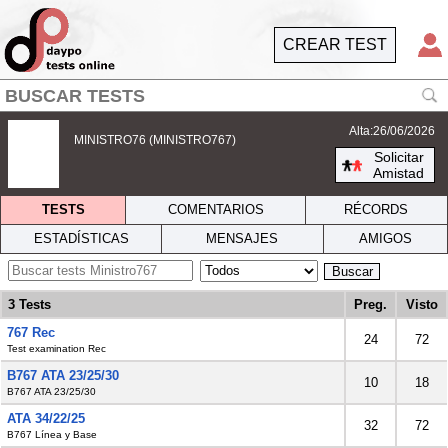
CREAR TEST
Alta:26/06/2026
MINISTRO76 (MINISTRO767)
Solicitar
Amistad
TESTS
COMENTARIOS
RÉCORDS
ESTADÍSTICAS
MENSAJES
AMIGOS
Buscar
3 Tests
Preg.
Visto
767 Rec
24
72
Test examination Rec
B767 ATA 23/25/30
10
18
B767 ATA 23/25/30
ATA 34/22/25
32
72
B767 Línea y Base