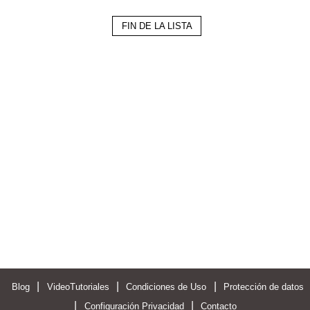
FIN DE LA LISTA
|
|
|
Blog
VideoTutoriales
Condiciones de Uso
Protección de datos
|
|
Configuración Privacidad
Contacto