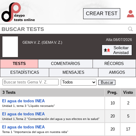
CREAR TEST
Alta:08/07/2026
GEMA V. Z. (GEMA V. Z.)
Solicitar
Amistad
TESTS
COMENTARIOS
RÉCORDS
ESTADÍSTICAS
MENSAJES
AMIGOS
Buscar
3 Tests
Preg.
Visto
El agua de todos INEA
10
2
Unidad 1, tema 3 "Líquido necesario"
El agua de todos INEA
20
5
Unidad 1,Tema 2 "Contaminación del agua y sus efectos en la salud"
El agua de todos INEA
20
17
Tema 1 "Importancia del agua en nuestra vida"