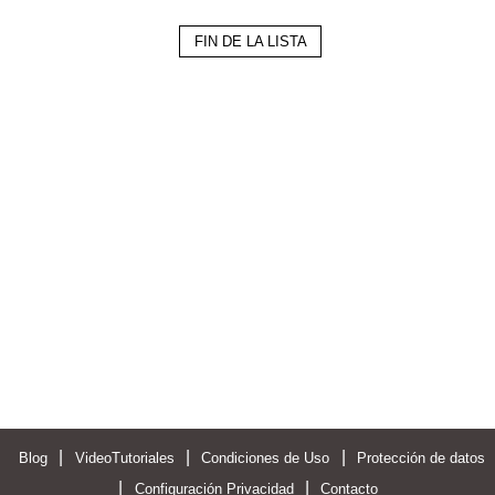
FIN DE LA LISTA
|
|
|
Blog
VideoTutoriales
Condiciones de Uso
Protección de datos
|
|
Configuración Privacidad
Contacto