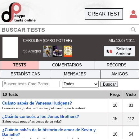
CREAR TEST
CAROLINA (CARO POTTER)
Alta:13/07/2011
Solicitar
56 Amigos
Amistad
TESTS
COMENTARIOS
RÉCORDS
ESTADÍSTICAS
MENSAJES
AMIGOS
Buscar
10 Tests
Preg.
Visto
Cuánto sabés de Vanessa Hudgens?
10
83
Conocés sus gustos, su historia y el mundo que la rodea?
¿Cuánto conocés a los Jonas Brothers?
15
112
Sabés esas pequeñas cosas de su vida?
¿Cuánto sabés de la historia de amor de Kevin y
10
54
Danielle?