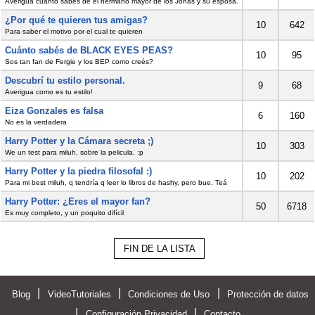
Averigüa cuanto sabes de el hermano mayor de los Jonas y su esposa.
¿Por qué te quieren tus amigas?
10
642
Para saber el motivo por el cual te quieren
Cuánto sabés de BLACK EYES PEAS?
10
95
Sos tan fan de Fergie y los BEP como creés?
Descubrí tu estilo personal.
9
68
Averigua como es tu estilo!
Eiza Gonzales es falsa
6
160
No es la verdadera
Harry Potter y la Cámara secreta ;)
10
303
We un test para miluh, sobre la pelicula. :p
Harry Potter y la piedra filosofal :)
10
202
Para mi best miluh, q tendría q leer lo libros de hashy, pero bue. Teá
Harry Potter: ¿Eres el mayor fan?
50
6718
Es muy completo, y un poquito difícil
FIN DE LA LISTA
|
|
|
Blog
VideoTutoriales
Condiciones de Uso
Protección de datos
|
|
Configuración Privacidad
Contacto