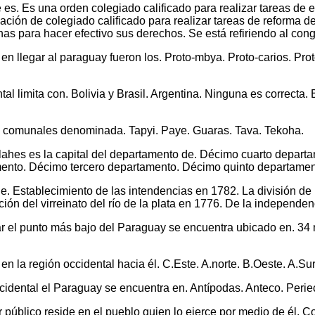
 es. Es una orden colegiado calificado para realizar tareas de 
ación de colegiado calificado para realizar tareas de reforma d
onas para hacer efectivo sus derechos. Se está refiriendo al con
en llegar al paraguay fueron los. Proto-mbya. Proto-carios. Pro
tal limita con. Bolivia y Brasil. Argentina. Ninguna es correcta. 
s comunales denominada. Tapyi. Paye. Guaras. Tava. Tekoha.
villahes es la capital del departamento de. Décimo cuarto depar
ento. Décimo tercero departamento. Décimo quinto departamen
e. Establecimiento de las intendencias en 1782. La división de l
ión del virreinato del río de la plata en 1776. De la independen
r el punto más bajo del Paraguay se encuentra ubicado en. 34 
 en la región occidental hacia él. C.Este. A.norte. B.Oeste. A.Sur
cidental el Paraguay se encuentra en. Antípodas. Anteco. Perie
 público reside en el pueblo quien lo ejerce por medio de él. 