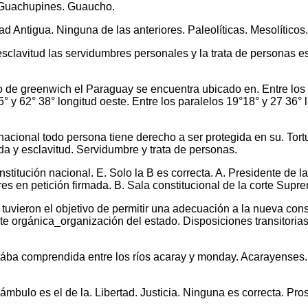
 Guachupines. Guaucho.
d Antigua. Ninguna de las anteriores. Paleolíticas. Mesolíticos.
esclavitud las servidumbres personales y la trata de personas e
 de greenwich el Paraguay se encuentra ubicado en. Entre los 
 y 62° 38° longitud oeste. Entre los paralelos 19°18° y 27 36° l
 nacional todo persona tiene derecho a ser protegida en su. Tort
da y esclavitud. Servidumbre y trata de personas.
stitución nacional. E. Solo la B es correcta. A. Presidente de l
s en petición firmada. B. Sala constitucional de la corte Supre
 tuvieron el objetivo de permitir una adecuación a la nueva cons
e orgánica_organización del estado. Disposiciones transitoria
stába comprendida entre los ríos acaray y monday. Acarayenses. 
ámbulo es el de la. Libertad. Justicia. Ninguna es correcta. Pr