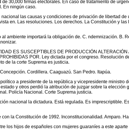
tud de 30,000 firmas electorales. En caso de tratamiento de urgen
l. En ningún caso.
n nacional las causas y condiciones de privación de libertad d
sta en. Las resoluciones. Los derechos. La Constitución y las 
 al ambiente importará la obligación de. C. ndemnización. B. R
anonizar.
A ACTIVIDAD ES SUSCEPTIBLES DE PRODUCCIÓN ALTERACI
BIDAS POR. Ley dictada por el congreso. Resolución del d
o de la corte Suprema es justicia.
. Concepción. Cordillera. Caaguazú. San Pedro. Itapúa.
político a presidente de la república y vicepresidente ministro d
 estado y otros perdió la atribución de juzgar sobre la elección
nal. Policía Nacional. Corte Suprema justicia.
ción nacional la dictadura. Está regulada. Es imprescriptible. Es
e con la Constitución de 1992. Inconstitucionalidad. Amparo. 
tre los hijos de españoles con mujeres guaraníes a este aparte