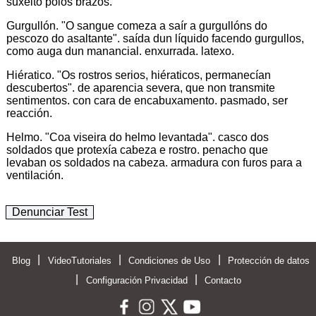
suxeito polos brazos.
Gurgullón. "O sangue comeza a saír a gurgullóns do
pescozo do asaltante". saída dun líquido facendo gurgullos,
como auga dun manancial. enxurrada. latexo.
Hiératico. "Os rostros serios, hiératicos, permanecían
descubertos". de aparencia severa, que non transmite
sentimentos. con cara de encabuxamento. pasmado, ser
reacción.
Helmo. "Coa viseira do helmo levantada". casco dos
soldados que protexía cabeza e rostro. penacho que
levaban os soldados na cabeza. armadura con furos para a
ventilación.
Denunciar Test
|
|
|
Blog
VideoTutoriales
Condiciones de Uso
Protección de datos
|
|
Configuración Privacidad
Contacto