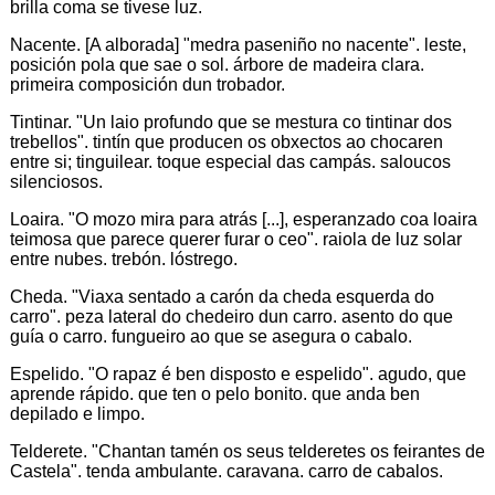
brilla coma se tivese luz.
Nacente. [A alborada] "medra paseniño no nacente". leste,
posición pola que sae o sol. árbore de madeira clara.
primeira composición dun trobador.
Tintinar. "Un laio profundo que se mestura co tintinar dos
trebellos". tintín que producen os obxectos ao chocaren
entre si; tinguilear. toque especial das campás. saloucos
silenciosos.
Loaira. "O mozo mira para atrás [...], esperanzado coa loaira
teimosa que parece querer furar o ceo". raiola de luz solar
entre nubes. trebón. lóstrego.
Cheda. "Viaxa sentado a carón da cheda esquerda do
carro". peza lateral do chedeiro dun carro. asento do que
guía o carro. fungueiro ao que se asegura o cabalo.
Espelido. "O rapaz é ben disposto e espelido". agudo, que
aprende rápido. que ten o pelo bonito. que anda ben
depilado e limpo.
Telderete. "Chantan tamén os seus telderetes os feirantes de
Castela". tenda ambulante. caravana. carro de cabalos.