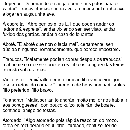
Depenar. "Depenando en auga quente uns polos para o
xantar". tirar as plumas dunha ave. arrincar a pel dunha ave.
afogar en auga unha ave.
Á espreita. "Abre ben os ollos [...], que poden andar os
ladróns á espreita". andar vixiando sen ser visto. andar
fuxido dos gardas. andar á caza de feirantes.
Abofé. "E abofé que non o facía mal". certamente, sen
dúbida ningunha. rematadamente. que parece imposible.
Trabucos. "Malamente podían cobrar despois os trabucos".
mal nome co que se coñecen os tributos. aluguer das leiras.
imposto sobre armas.
Vinculeiro. "Deixáralle o reino todo ao fillo vinculeiro, que
era tan retorcido coma el". herdeiro de bens non partillables.
fillo preferido. fillo bravo.
Tolandrán. "Malia ser tan tolandrán, moito mellor nos había ir
aos portugueses". con pouco xuízo, toleirán. de boa fe,
confiado. amigo de festas.
Atordado. "Algo atordado pola rápida reacción do mozo,
tarda en recuperar o equilibrio". turbado, confuso. ferido.