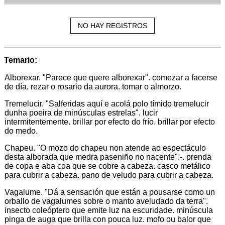
NO HAY REGISTROS
Temario:
Alborexar. "Parece que quere alborexar". comezar a facerse
de día. rezar o rosario da aurora. tomar o almorzo.
Tremelucir. "Salferidas aquí e acolá polo tímido tremelucir
dunha poeira de minúsculas estrelas". lucir
intermitentemente. brillar por efecto do frío. brillar por efecto
do medo.
Chapeu. "O mozo do chapeu non atende ao espectáculo
desta alborada que medra paseniño no nacente".-. prenda
de copa e aba coa que se cobre a cabeza. casco metálico
para cubrir a cabeza. pano de veludo para cubrir a cabeza.
Vagalume. "Dá a sensación que están a pousarse como un
orballo de vagalumes sobre o manto aveludado da terra".
insecto coleóptero que emite luz na escuridade. minúscula
pinga de auga que brilla con pouca luz. mofo ou balor que