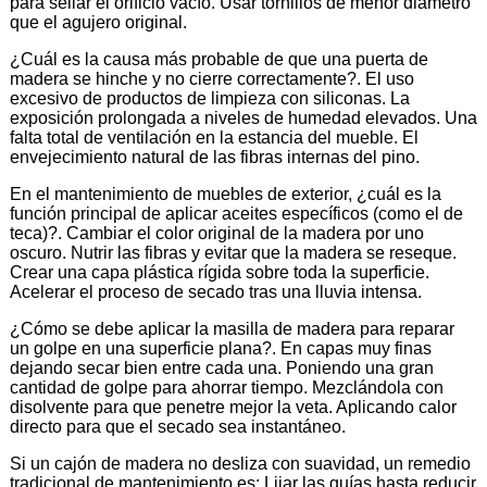
para sellar el orificio vacío. Usar tornillos de menor diámetro
que el agujero original.
¿Cuál es la causa más probable de que una puerta de
madera se hinche y no cierre correctamente?. El uso
excesivo de productos de limpieza con siliconas. La
exposición prolongada a niveles de humedad elevados. Una
falta total de ventilación en la estancia del mueble. El
envejecimiento natural de las fibras internas del pino.
En el mantenimiento de muebles de exterior, ¿cuál es la
función principal de aplicar aceites específicos (como el de
teca)?. Cambiar el color original de la madera por uno
oscuro. Nutrir las fibras y evitar que la madera se reseque.
Crear una capa plástica rígida sobre toda la superficie.
Acelerar el proceso de secado tras una lluvia intensa.
¿Cómo se debe aplicar la masilla de madera para reparar
un golpe en una superficie plana?. En capas muy finas
dejando secar bien entre cada una. Poniendo una gran
cantidad de golpe para ahorrar tiempo. Mezclándola con
disolvente para que penetre mejor la veta. Aplicando calor
directo para que el secado sea instantáneo.
Si un cajón de madera no desliza con suavidad, un remedio
tradicional de mantenimiento es: Lijar las guías hasta reducir