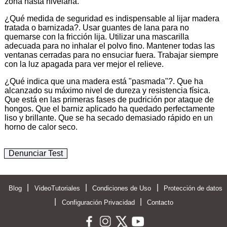
zona hasta nivelarla.
¿Qué medida de seguridad es indispensable al lijar madera
tratada o barnizada?. Usar guantes de lana para no
quemarse con la fricción lija. Utilizar una mascarilla
adecuada para no inhalar el polvo fino. Mantener todas las
ventanas cerradas para no ensuciar fuera. Trabajar siempre
con la luz apagada para ver mejor el relieve.
¿Qué indica que una madera está "pasmada"?. Que ha
alcanzado su máximo nivel de dureza y resistencia física.
Que está en las primeras fases de pudrición por ataque de
hongos. Que el barniz aplicado ha quedado perfectamente
liso y brillante. Que se ha secado demasiado rápido en un
horno de calor seco.
Denunciar Test
|
|
|
Blog
VideoTutoriales
Condiciones de Uso
Protección de datos
|
|
Configuración Privacidad
Contacto