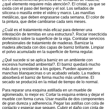
¿qué elemento requiere más atención?. El cristal, ya que se
oxida con el paso del tiempo y el sol. Los sellados de
silicona o masilla entre el vidrio y marco. Las manillas
metálicas, que deben engrasarse cada semana. El color de
la pintura, que debe cambiarse cada seis meses.
¿Cuál es el tratamiento más eficaz para detener una
infestación de termitas en una estructura?. Rociar insecticida
doméstico sobre la superficie de la viga. Contratar servicios
profesionales de tratamiento de maderas. Barnizar la
madera afectada con dos capas de barniz brillante. Limpiar
el polvo acumulado en la superficie de forma regular.
¿Qué sucede si se aplica barniz en un ambiente con
excesiva humedad ambiental?. El barniz quedará mucho
más duro y resistente a los golpes. Pueden aparecer
manchas blanquecinas o un acabado velado. La madera
absorberá el barniz de forma mucho más uniforme. El
secado se producirá en la mitad de tiempo de lo normal.
Para reparar una esquina astillada en un mueble de
aglomerado, lo mejor es: Cortar la esquina entera y dejar el
mueble con forma curva. Usar masilla de dos componentes
de gran dureza y adherencia. Pegar las astillas con cola de
contacto y esperar que sequen. Cubrir el daño con cinta de