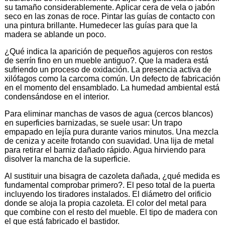
su tamaño considerablemente. Aplicar cera de vela o jabón
seco en las zonas de roce. Pintar las guías de contacto con
una pintura brillante. Humedecer las guías para que la
madera se ablande un poco.
¿Qué indica la aparición de pequeños agujeros con restos
de serrín fino en un mueble antiguo?. Que la madera está
sufriendo un proceso de oxidación. La presencia activa de
xilófagos como la carcoma común. Un defecto de fabricación
en el momento del ensamblado. La humedad ambiental está
condensándose en el interior.
Para eliminar manchas de vasos de agua (cercos blancos)
en superficies barnizadas, se suele usar: Un trapo
empapado en lejía pura durante varios minutos. Una mezcla
de ceniza y aceite frotando con suavidad. Una lija de metal
para retirar el barniz dañado rápido. Agua hirviendo para
disolver la mancha de la superficie.
Al sustituir una bisagra de cazoleta dañada, ¿qué medida es
fundamental comprobar primero?. El peso total de la puerta
incluyendo los tiradores instalados. El diámetro del orificio
donde se aloja la propia cazoleta. El color del metal para
que combine con el resto del mueble. El tipo de madera con
el que está fabricado el bastidor.