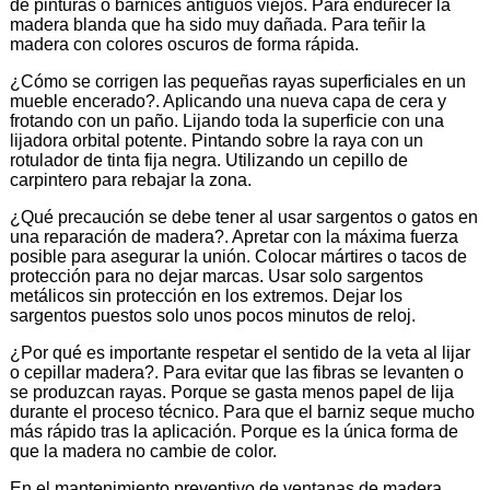
de pinturas o barnices antiguos viejos. Para endurecer la
madera blanda que ha sido muy dañada. Para teñir la
madera con colores oscuros de forma rápida.
¿Cómo se corrigen las pequeñas rayas superficiales en un
mueble encerado?. Aplicando una nueva capa de cera y
frotando con un paño. Lijando toda la superficie con una
lijadora orbital potente. Pintando sobre la raya con un
rotulador de tinta fija negra. Utilizando un cepillo de
carpintero para rebajar la zona.
¿Qué precaución se debe tener al usar sargentos o gatos en
una reparación de madera?. Apretar con la máxima fuerza
posible para asegurar la unión. Colocar mártires o tacos de
protección para no dejar marcas. Usar solo sargentos
metálicos sin protección en los extremos. Dejar los
sargentos puestos solo unos pocos minutos de reloj.
¿Por qué es importante respetar el sentido de la veta al lijar
o cepillar madera?. Para evitar que las fibras se levanten o
se produzcan rayas. Porque se gasta menos papel de lija
durante el proceso técnico. Para que el barniz seque mucho
más rápido tras la aplicación. Porque es la única forma de
que la madera no cambie de color.
En el mantenimiento preventivo de ventanas de madera,