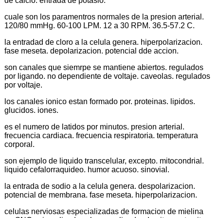
de calcio. entrada de potasio.
cuale son los paramentros normales de la presion arterial.
120/80 mmHg. 60-100 LPM. 12 a 30 RPM. 36.5-57.2 C.
la entradad de cloro a la celula genera. hiperpolarizacion.
fase meseta. depolarizacion. potencial dde accion.
son canales que siemrpe se mantiene abiertos. regulados
por ligando. no dependiente de voltaje. caveolas. regulados
por voltaje.
los canales ionico estan formado por. proteinas. lipidos.
glucidos. iones.
es el numero de latidos por minutos. presion arterial.
frecuencia cardiaca. frecuencia respiratoria. temperatura
corporal.
son ejemplo de liquido transcelular, excepto. mitocondrial.
liquido cefalorraquideo. humor acuoso. sinovial.
la entrada de sodio a la celula genera. despolarizacion.
potencial de membrana. fase meseta. hiperpolarizacion.
celulas nerviosas especializadas de formacion de mielina