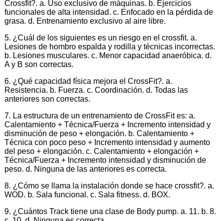
Crossfit?. a. Uso exclusivo de máquinas. b. Ejercicios
funcionales de alta intensidad. c. Enfocado en la pérdida de
grasa. d. Entrenamiento exclusivo al aire libre.
5. ¿Cuál de los siguientes es un riesgo en el crossfit. a.
Lesiones de hombro espalda y rodilla y técnicas incorrectas.
b. Lesiones musculares. c. Menor capacidad anaeróbica. d.
A y B son correctas.
6. ¿Qué capacidad física mejora el CrossFit?. a.
Resistencia. b. Fuerza. c. Coordinación. d. Todas las
anteriores son correctas.
7. La estructura de un entrenamiento de CrossFit es: a.
Calentamiento + Técnica/Fuerza + Incremento intensidad y
disminución de peso + elongación. b. Calentamiento +
Técnica con poco peso + Incremento intensidad y aumento
del peso + elongación. c. Calentamiento + elongación +
Técnica/Fuerza + Incremento intensidad y disminución de
peso. d. Ninguna de las anteriores es correcta.
8. ¿Cómo se llama la instalación donde se hace crossfit?. a.
WOD. b. Sala funcional. c. Sala fitness. d. BOX.
9. ¿Cuántos Track tiene una clase de Body pump. a. 11. b. 8.
c. 10. d. Ninguna es correcta.