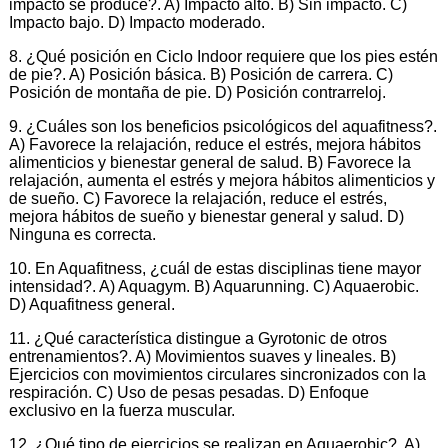
impacto se produce?. A) Impacto alto. B) Sin impacto. C)
Impacto bajo. D) Impacto moderado.
8. ¿Qué posición en Ciclo Indoor requiere que los pies estén
de pie?. A) Posición básica. B) Posición de carrera. C)
Posición de montaña de pie. D) Posición contrarreloj.
9. ¿Cuáles son los beneficios psicológicos del aquafitness?.
A) Favorece la relajación, reduce el estrés, mejora hábitos
alimenticios y bienestar general de salud. B) Favorece la
relajación, aumenta el estrés y mejora hábitos alimenticios y
de sueño. C) Favorece la relajación, reduce el estrés,
mejora hábitos de sueño y bienestar general y salud. D)
Ninguna es correcta.
10. En Aquafitness, ¿cuál de estas disciplinas tiene mayor
intensidad?. A) Aquagym. B) Aquarunning. C) Aquaerobic.
D) Aquafitness general.
11. ¿Qué característica distingue a Gyrotonic de otros
entrenamientos?. A) Movimientos suaves y lineales. B)
Ejercicios con movimientos circulares sincronizados con la
respiración. C) Uso de pesas pesadas. D) Enfoque
exclusivo en la fuerza muscular.
12. ¿Qué tipo de ejercicios se realizan en Aquaerobic?. A)