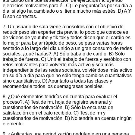
aplicando una buena selección de ejercicios incluyendo
ejercicios motivantes para él. C) Le preguntarías por su día a
día, si algo ha cambiado o si tiene mucho más estrés. D) A Y
B son correctas.
7. Un usuario de sala viene a nosotros con el objetivo de
reducir peso sin experiencia previa, lo poco que conoce es
de vídeos de youtube y tik tok y todos dicen que el cardio es
lo mejor para bajar rápido de peso, se pasa varias horas
sentado a lo largo del día unido a un gran consumo de redes
sociales, ¿qué harías?: A) Sólo trabajo de cardio. B) Sólo
trabajo de fuerza. C) Unir el trabajo de fuerza y aeróbico con
retos motivantes para volverlo más activo y sea más
independiente de las redes sociales, volviéndose más activo
en su día a día para que no sólo tenga cambios cuantitativos
sino cuantitativos. D) Apuntarlo a todas las clases y
recomendarle todos los quemagrasas posibles.
8. ¿Qué elementos tendrías en cuenta para evaluar el
proceso?. A) Test de rm, hoja de registro semanal y
cuestionarios de motivación. B) Sólo la encuesta de
satisfacción con el trato recibido. C) Test de rm y
cuestionarios de motivación. D) No tendría en cuenta ningún
elemento.
9. ¿Aplicarías una periodización ondulante en una persona