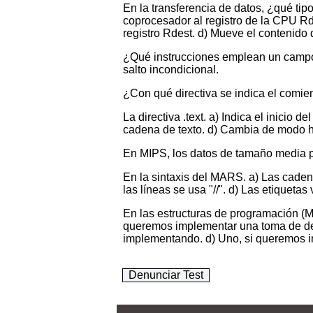
En la transferencia de datos, ¿qué tip
coprocesador al registro de la CPU Rde
registro Rdest. d) Mueve el contenido d
¿Qué instrucciones emplean un campo num
salto incondicional.
¿Con qué directiva se indica el comienzo
La directiva .text. a) Indica el inicio
cadena de texto. d) Cambia de modo 
En MIPS, los datos de tamaño media pa
En la sintaxis del MARS. a) Las cadena
las líneas se usa "//". d) Las etiquet
En las estructuras de programación (M
queremos implementar una toma de deci
implementando. d) Uno, si queremos im
Denunciar Test