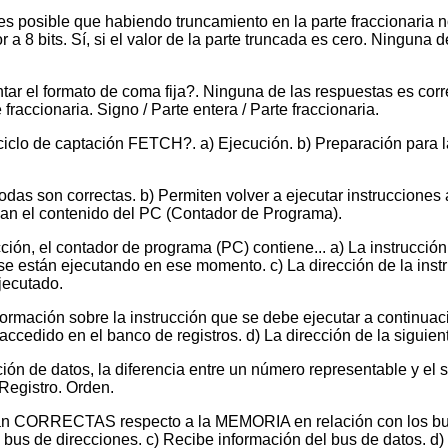
s posible que habiendo truncamiento en la parte fraccionaria no
r a 8 bits. Sí, si el valor de la parte truncada es cero. Ninguna 
tar el formato de coma fija?. Ninguna de las respuestas es corre
 fraccionaria. Signo / Parte entera / Parte fraccionaria.
iclo de captación FETCH?. a) Ejecución. b) Preparación para la
Todas son correctas. b) Permiten volver a ejecutar instrucciones 
can el contenido del PC (Contador de Programa).
cción, el contador de programa (PC) contiene... a) La instrucció
e están ejecutando en ese momento. c) La dirección de la instr
jecutado.
nformación sobre la instrucción que se debe ejecutar a continuac
 accedido en el banco de registros. d) La dirección de la siguien
ón de datos, la diferencia entre un número representable y el 
Registro. Orden.
an CORRECTAS respecto a la MEMORIA en relación con los buse
 bus de direcciones. c) Recibe información del bus de datos. d) 