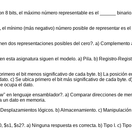
n 8 bits, el máximo número representable es el ______ binario. 
, el mínimo (más negativo) número posible de representar es el 
enen dos representaciones posibles del cero?. a) Complemento 
n esta asignatura siguen el modelo. a) Pila. b) Registro-Regist
rimero el bit menos significativo de cada byte. b) La posición e
dato. c) Se ubica primero el bit más significativo de cada byte.
ue ocupa el dato.
 "lw" en lenguaje ensamblador?. a) Comparar direcciones de me
na un dato en memoria.
 a) Desplazamientos lógicos. b) Almacenamiento. c) Manipulació
, $s1, $s2?. a) Ninguna respuesta es correcta. b) Tipo I. c) Tipo 