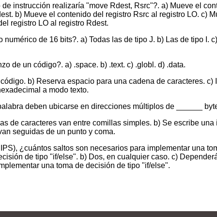
o de instrucción realizaría "move Rdest, Rsrc"?. a) Mueve el con
st. b) Mueve el contenido del registro Rsrc al registro LO. c) M
el registro LO al registro Rdest.
érico de 16 bits?. a) Todas las de tipo J. b) Las de tipo I. c) 
 de un código?. a) .space. b) .text. c) .globl. d) .data.
 del código. b) Reserva espacio para una cadena de caracteres. c) 
hexadecimal a modo texto.
labra deben ubicarse en direcciones múltiplos de ______ bytes.
s de caracteres van entre comillas simples. b) Se escribe una i
as van seguidas de un punto y coma.
IPS), ¿cuántos saltos son necesarios para implementar una tom
sión de tipo "if/else". b) Dos, en cualquier caso. c) Depender
plementar una toma de decisión de tipo "if/else".