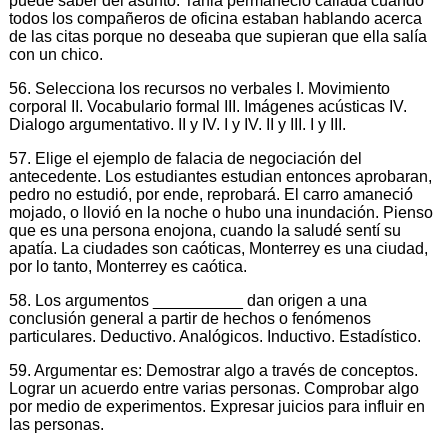
puede saber del asunto. Tania permaneció callada cuando
todos los compañeros de oficina estaban hablando acerca
de las citas porque no deseaba que supieran que ella salía
con un chico.
56. Selecciona los recursos no verbales I. Movimiento
corporal II. Vocabulario formal III. Imágenes acústicas IV.
Dialogo argumentativo. II y IV. I y IV. II y III. I y III.
57. Elige el ejemplo de falacia de negociación del
antecedente. Los estudiantes estudian entonces aprobaran,
pedro no estudió, por ende, reprobará. El carro amaneció
mojado, o llovió en la noche o hubo una inundación. Pienso
que es una persona enojona, cuando la saludé sentí su
apatía. La ciudades son caóticas, Monterrey es una ciudad,
por lo tanto, Monterrey es caótica.
58. Los argumentos __________ dan origen a una
conclusión general a partir de hechos o fenómenos
particulares. Deductivo. Analógicos. Inductivo. Estadístico.
59. Argumentar es: Demostrar algo a través de conceptos.
Lograr un acuerdo entre varias personas. Comprobar algo
por medio de experimentos. Expresar juicios para influir en
las personas.