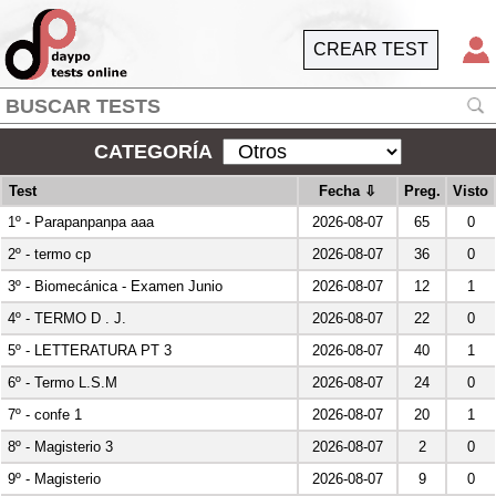
CREAR TEST
CATEGORÍA
Test
Fecha
⇩
Preg.
Visto
2026-08-07
65
0
1º - Parapanpanpa aaa
2026-08-07
36
0
2º - termo cp
2026-08-07
12
1
3º - Biomecánica - Examen Junio
2026-08-07
22
0
4º - TERMO D . J.
2026-08-07
40
1
5º - LETTERATURA PT 3
2026-08-07
24
0
6º - Termo L.S.M
2026-08-07
20
1
7º - confe 1
2026-08-07
2
0
8º - Magisterio 3
2026-08-07
9
0
9º - Magisterio