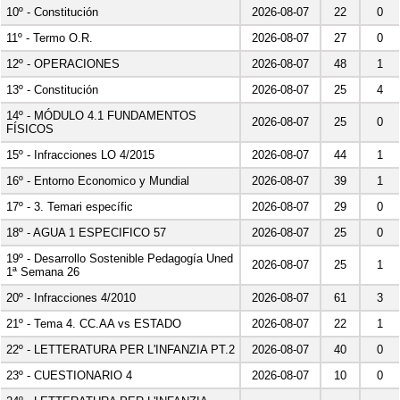
2026-08-07
22
0
10º - Constitución
2026-08-07
27
0
11º - Termo O.R.
2026-08-07
48
1
12º - OPERACIONES
2026-08-07
25
4
13º - Constitución
14º - MÓDULO 4.1 FUNDAMENTOS
2026-08-07
25
0
FÍSICOS
2026-08-07
44
1
15º - Infracciones LO 4/2015
2026-08-07
39
1
16º - Entorno Economico y Mundial
2026-08-07
29
0
17º - 3. Temari específic
2026-08-07
25
0
18º - AGUA 1 ESPECIFICO 57
19º - Desarrollo Sostenible Pedagogía Uned
2026-08-07
25
1
1ª Semana 26
2026-08-07
61
3
20º - Infracciones 4/2010
2026-08-07
22
1
21º - Tema 4. CC.AA vs ESTADO
2026-08-07
40
0
22º - LETTERATURA PER L'INFANZIA PT.2
2026-08-07
10
0
23º - CUESTIONARIO 4