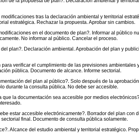
ón de la propuesta de plan?. Declaración ambiental y territori
odificaciones tras la declaración ambiental y territorial estrat
torial estratégica. Rechazar la propuesta. Aprobar sin cambios.
odificaciones en el documento de plan?. Informar al público n
camente. No informar al público. Cancelar el proceso.
ón del plan?. Declaración ambiental. Aprobación del plan y publi
 para verificar el cumplimiento de las previsiones ambientales y
ipación pública. Documento de alcance. Informe sectorial.
mentación del plan al público?. Solo después de la aprobación
lo durante la consulta pública. No debe ser accesible.
 que la documentación sea accesible por medios electrónicos?
nteresado.
be estar accesible electrónicamente?. Borrador del plan con do
 sectorial final. Documento de consulta pública solamente.
. Alcance del estudio ambiental y territorial estratégico. Propu