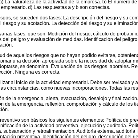
 a) La naturaleza de la actividad de la empresa. b) El número de
l empresario. d) Las respuestas a y b son correctas.
esgos, se suceden dos fases: La descripción del riesgo y su com
l riesgo y su acotación. La detección del riesgo y su eliminación
arias fases, que son: Medición del riesgo, cálculo de probabili
is del peligro y evaluación de medidas. Identificación del peligr
ación.
itud de aquellos riesgos que no hayan podido evitarse, obtenien
tomar una decisión apropiada sobre la necesidad de adoptar med
optarse, se denomina: Evaluación de los riesgos laborales. Re
ección. Ninguna es correcta.
izar al inicio de la actividad empresarial. Debe ser revisada y 
as circunstancias, como nuevas incorporaciones. Todas las res
 de la emergencia, alerta, evacuación, desalojo y finalización
ón de la emergencia, reflexión, comprobación y cálculo de los 
ión.
reventivo son básicos los siguientes elementos: Política de pre
ificación de la actividad preventiva, ejecución y auditoría. Polít
va, subsanación y retroalimentación. Auditoría externa, auditoría
tación preventiva. Identificación del peligro, descripción del r