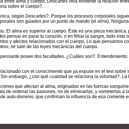
 entre alma y cuerpo, Descartes veía evidente la relación entr
ona sobre el cuerpo?.
ica, según Descartes?. Porque los procesos corporales siguen
porales son guiados por un punto de mando (el alma). Ninguna 
po. El alma es superior al cuerpo. Éste es una pieza mecánica,
s pensar en parar tu corazón, o en filtrar la sangre, todo esto 
entos y afectos relacionados con el cuerpo. Lo que pensamos co
tros, se sale de las leyes mecánicas del cuerpo.
 pensante posee dos facultades. ¿Cuáles son?. Entendimiento. 
lacionado con el conocimiento que ya expuse en el test sobre s
). Sin embargo, ¿con qué cualidad se relaciona la voluntad?. La 
iones que afectan al alma, originadas en las fuerzas sanguínea
rata de ordenar las pasiones, no de eliminarlas, y someterlas a l
de auto-dominio, que confirman la influencia de esa corriente 