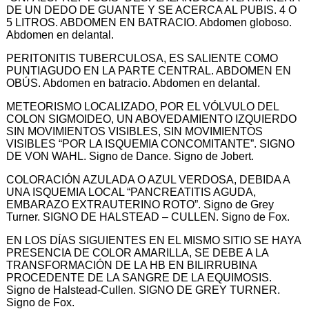
DE UN DEDO DE GUANTE Y SE ACERCA AL PUBIS. 4 O
5 LITROS. ABDOMEN EN BATRACIO. Abdomen globoso.
Abdomen en delantal.
PERITONITIS TUBERCULOSA, ES SALIENTE COMO
PUNTIAGUDO EN LA PARTE CENTRAL. ABDOMEN EN
OBÚS. Abdomen en batracio. Abdomen en delantal.
METEORISMO LOCALIZADO, POR EL VÓLVULO DEL
COLON SIGMOIDEO, UN ABOVEDAMIENTO IZQUIERDO
SIN MOVIMIENTOS VISIBLES, SIN MOVIMIENTOS
VISIBLES “POR LA ISQUEMIA CONCOMITANTE”. SIGNO
DE VON WAHL. Signo de Dance. Signo de Jobert.
COLORACIÓN AZULADA O AZUL VERDOSA, DEBIDA A
UNA ISQUEMIA LOCAL “PANCREATITIS AGUDA,
EMBARAZO EXTRAUTERINO ROTO”. Signo de Grey
Turner. SIGNO DE HALSTEAD – CULLEN. Signo de Fox.
EN LOS DÍAS SIGUIENTES EN EL MISMO SITIO SE HAYA
PRESENCIA DE COLOR AMARILLA, SE DEBE A LA
TRANSFORMACIÓN DE LA HB EN BILIRRUBINA
PROCEDENTE DE LA SANGRE DE LA EQUIMOSIS.
Signo de Halstead-Cullen. SIGNO DE GREY TURNER.
Signo de Fox.