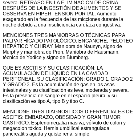
severa. RETRASO EN LA ELIMINACIÓN DE ORINA
DESPUÉS DE LA INGESTIÓN DE ALIMENTOS Y SE
OBSERVA EN HIPERTENSIÓN PORTAL. Aumento
exagerado en la frecuencia de las micciones durante la
noche debido a una insuficiencia cardíaca congestiva.
MENCIONES TRES MANIOBRAS O TÉCNICAS PARA
PALPAR HÍGADO PATOLÓGICO: ENGANCHE, PELOTEO
HEPÁTICO Y CHIRAY. Maniobra de Naunyn, signo de
Murphy y maniobra de Pron. Maniobra de Hausmann,
técnica de Yodice y signo de Blumberg.
QUE ES ASCITIS Y SU CLASIFICACIÓN: LA
ACUMULACIÓN DE LÍQUIDO EN LA CAVIDAD
PERITONEAL, SU CLASIFICACIÓN: GRADO 1, GRADO 2
Y GRADO 3. Es la acumulación de gas en las asas
intestinales y su clasificación es leve, moderada y severa.
Es la presencia de sangre en el espacio pleural y su
clasificación es tipo A, tipo B y tipo C.
MENCIONE TRES DIAGNÓSTICOS DIFERENCIALES DE
ASCITIS: EMBARAZO, OBESIDAD Y GRAN TUMOR
GÁSTRICO. Esplenomegalia masiva, vólvulo de colon y
megacolon tóxico. Hernia umbilical estrangulada,
pancreatitis aguda y quiste renal simple.