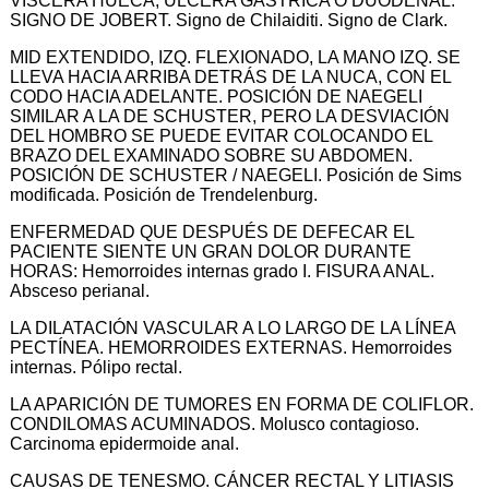
VÍSCERA HUECA, ULCERA GÁSTRICA O DUODENAL.
SIGNO DE JOBERT. Signo de Chilaiditi. Signo de Clark.
MID EXTENDIDO, IZQ. FLEXIONADO, LA MANO IZQ. SE
LLEVA HACIA ARRIBA DETRÁS DE LA NUCA, CON EL
CODO HACIA ADELANTE. POSICIÓN DE NAEGELI
SIMILAR A LA DE SCHUSTER, PERO LA DESVIACIÓN
DEL HOMBRO SE PUEDE EVITAR COLOCANDO EL
BRAZO DEL EXAMINADO SOBRE SU ABDOMEN.
POSICIÓN DE SCHUSTER / NAEGELI. Posición de Sims
modificada. Posición de Trendelenburg.
ENFERMEDAD QUE DESPUÉS DE DEFECAR EL
PACIENTE SIENTE UN GRAN DOLOR DURANTE
HORAS: Hemorroides internas grado I. FISURA ANAL.
Absceso perianal.
LA DILATACIÓN VASCULAR A LO LARGO DE LA LÍNEA
PECTÍNEA. HEMORROIDES EXTERNAS. Hemorroides
internas. Pólipo rectal.
LA APARICIÓN DE TUMORES EN FORMA DE COLIFLOR.
CONDILOMAS ACUMINADOS. Molusco contagioso.
Carcinoma epidermoide anal.
CAUSAS DE TENESMO. CÁNCER RECTAL Y LITIASIS