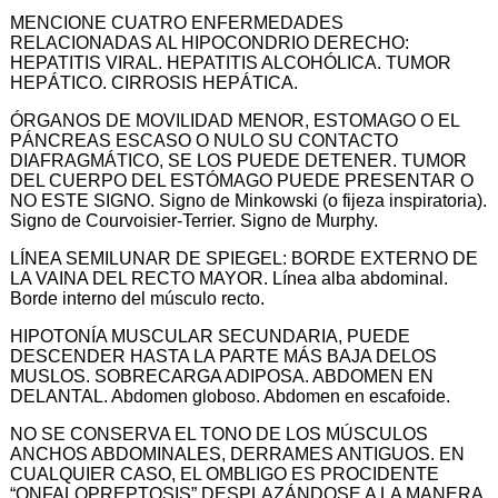
MENCIONE CUATRO ENFERMEDADES
RELACIONADAS AL HIPOCONDRIO DERECHO:
HEPATITIS VIRAL. HEPATITIS ALCOHÓLICA. TUMOR
HEPÁTICO. CIRROSIS HEPÁTICA.
ÓRGANOS DE MOVILIDAD MENOR, ESTOMAGO O EL
PÁNCREAS ESCASO O NULO SU CONTACTO
DIAFRAGMÁTICO, SE LOS PUEDE DETENER. TUMOR
DEL CUERPO DEL ESTÓMAGO PUEDE PRESENTAR O
NO ESTE SIGNO. Signo de Minkowski (o fijeza inspiratoria).
Signo de Courvoisier-Terrier. Signo de Murphy.
LÍNEA SEMILUNAR DE SPIEGEL: BORDE EXTERNO DE
LA VAINA DEL RECTO MAYOR. Línea alba abdominal.
Borde interno del músculo recto.
HIPOTONÍA MUSCULAR SECUNDARIA, PUEDE
DESCENDER HASTA LA PARTE MÁS BAJA DELOS
MUSLOS. SOBRECARGA ADIPOSA. ABDOMEN EN
DELANTAL. Abdomen globoso. Abdomen en escafoide.
NO SE CONSERVA EL TONO DE LOS MÚSCULOS
ANCHOS ABDOMINALES, DERRAMES ANTIGUOS. EN
CUALQUIER CASO, EL OMBLIGO ES PROCIDENTE
“ONFALOPREPTOSIS” DESPLAZÁNDOSE A LA MANERA