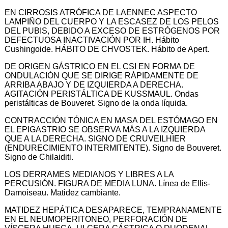
EN CIRROSIS ATRÓFICA DE LAENNEC ASPECTO
LAMPIÑO DEL CUERPO Y LA ESCASEZ DE LOS PELOS
DEL PUBIS, DEBIDO A EXCESO DE ESTRÓGENOS POR
DEFECTUOSA INACTIVACIÓN POR IH. Hábito
Cushingoide. HÁBITO DE CHVOSTEK. Hábito de Apert.
DE ORIGEN GÁSTRICO EN EL CSI EN FORMA DE
ONDULACIÓN QUE SE DIRIGE RÁPIDAMENTE DE
ARRIBA ABAJO Y DE IZQUIERDA A DERECHA.
AGITACIÓN PERISTÁLTICA DE KUSSMAUL. Ondas
peristálticas de Bouveret. Signo de la onda líquida.
CONTRACCIÓN TÓNICA EN MASA DEL ESTÓMAGO EN
EL EPIGASTRIO SE OBSERVA MÁS A LA IZQUIERDA
QUE A LA DERECHA. SIGNO DE CRUVEILHIER
(ENDURECIMIENTO INTERMITENTE). Signo de Bouveret.
Signo de Chilaiditi.
LOS DERRAMES MEDIANOS Y LIBRES A LA
PERCUSIÓN. FIGURA DE MEDIA LUNA. Línea de Ellis-
Damoiseau. Matidez cambiante.
MATIDEZ HEPÁTICA DESAPARECE, TEMPRANAMENTE
EN EL NEUMOPERITONEO, PERFORACIÓN DE