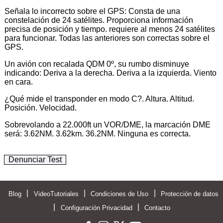
Señala lo incorrecto sobre el GPS: Consta de una
constelación de 24 satélites. Proporciona información
precisa de posición y tiempo. requiere al menos 24 satélites
para funcionar. Todas las anteriores son correctas sobre el
GPS.
Un avión con recalada QDM 0º, su rumbo disminuye
indicando: Deriva a la derecha. Deriva a la izquierda. Viento
en cara.
¿Qué mide el transponder en modo C?. Altura. Altitud.
Posición. Velocidad.
Sobrevolando a 22.000ft un VOR/DME, la marcación DME
será: 3.62NM. 3.62km. 36.2NM. Ninguna es correcta.
Denunciar Test
|
|
|
Blog
VideoTutoriales
Condiciones de Uso
Protección de datos
|
|
Configuración Privacidad
Contacto