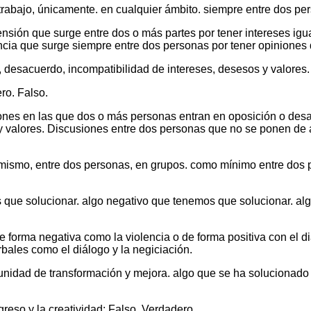
 trabajo, únicamente. en cualquier ámbito. siempre entre dos pe
nsión que surge entre dos o más partes por tener intereses igu
ncia que surge siempre entre dos personas por tener opiniones 
n, desacuerdo, incompatibilidad de intereses, desesos y valores
ro. Falso.
aciones en las que dos o más personas entran en oposición o des
y valores. Discusiones entre dos personas que no se ponen de 
 mismo, entre dos personas, en grupos. como mínimo entre do
s que solucionar. algo negativo que tenemos que solucionar. alg
e forma negativa como la violencia o de forma positiva con el di
bales como el diálogo y la negiciación.
rtunidad de transformación y mejora. algo que se ha solucionado
greso y la creatividad: Falso. Verdadero.