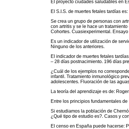
El proyecto ciudades saludables en E
El S.I.S. de muertes fetales tardías es
Se crea un grupo de personas con artro
con artritis y se le hace un tratamien
Cohortes. Cuasiexperimental. Ensayo c
Es un indicador de utilización de serv
Ninguno de los anteriores.
El indicador de muertes fetales tardía
– 28 días postnacimiento. 196 días pre
¿Cuál de los ejemplos no corresponde
infantil. Tratamiento inmunológico pr
adolescentes. Fluoración de las aguas
La teoría del aprendizaje es de: Roge
Entre los principios fundamentales de
Si estudiamos la población de Chernób
¿Qué tipo de estudio es?. Casos y con
El censo en España puede hacerse: Por