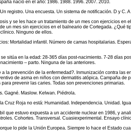
spaña nació en el año: 1986. 1988. 1996. 2007. 2010.
: Un registro. Una encuesta. Un sistema de notificación. D y C. A
sis y se les hace un tratamiento de un mes con ejercicios en e
to de un mes sin ejercicios en el balneario de Cortegada. ¿Qué ti
línico. Ninguno de ellos.
icios: Mortalidad infantil. Número de camas hospitalarias. Espe
s se sitúa en la edad: 28-365 días post-nacimiento. 7-28 días p
nacimiento – parto. Ninguna de las anteriores.
 a la prevención de la enfermedad?. Inmunización contra las e
eventivo de asma en niños con dermatitis atópica. Campaña de p
 para prevenir las caries. Todas son prevenciones primarias.
rs. Gagné. Maslow. Kelwan. Piédrola.
 la Cruz Roja no está: Humanidad. Independencia. Unidad. Igua
il que estuvo expuesta a un accidente nuclear en 1986, y anali
troles. Cohortes. Transversal. Cuasiexperimental. Ensayo clíni
que lo pide la Unión Europea. Siempre lo hace el Estado cuand