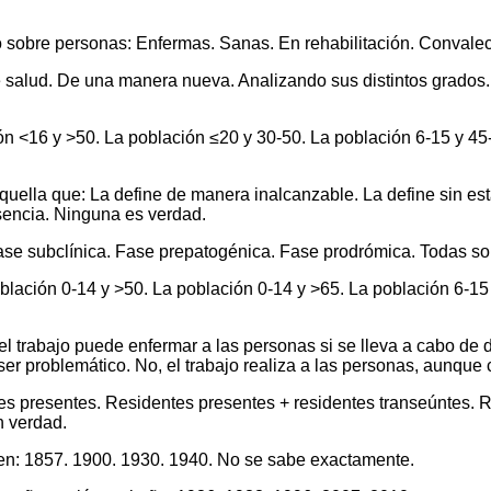
o sobre personas: Enfermas. Sanas. En rehabilitación. Convaleci
 de salud. De una manera nueva. Analizando sus distintos grados
.
ón <16 y >50. La población ≤20 y 30-50. La población 6-15 y 45
aquella que: La define de manera inalcanzable. La define sin es
sencia. Ninguna es verdad.
ase subclínica. Fase prepatogénica. Fase prodrómica. Todas so
blación 0-14 y >50. La población 0-14 y >65. La población 6-15 
l trabajo puede enfermar a las personas si se lleva a cabo de 
ser problemático. No, el trabajo realiza a las personas, aunque
s presentes. Residentes presentes + residentes transeúntes. R
n verdad.
 en: 1857. 1900. 1930. 1940. No se sabe exactamente.