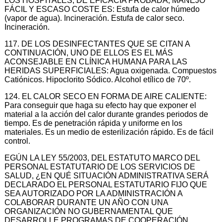
LOS HOSPITALES, DE EFICACIA PROBADA, MANEJO
FÁCIL Y ESCASO COSTE ES: Estufa de calor húmedo
(vapor de agua). Incineración. Estufa de calor seco.
Incineración.
117. DE LOS DESINFECTANTES QUE SE CITAN A
CONTINUACIÓN, UNO DE ELLOS ES EL MÁS
ACONSEJABLE EN CLÍNICA HUMANA PARA LAS
HERIDAS SUPERFICIALES: Agua oxigenada. Compuestos
Catiónicos. Hipoclorito Sódico. Alcohol etílico de 70º.
124. EL CALOR SECO EN FORMA DE AIRE CALIENTE:
Para conseguir que haga su efecto hay que exponer el
material a la acción del calor durante grandes periodos de
tiempo. Es de penetración rápida y uniforme en los
materiales. Es un medio de esterilización rápido. Es de fácil
control.
EGÚN LA LEY 55/2003, DEL ESTATUTO MARCO DEL
PERSONAL ESTATUTARIO DE LOS SERVICIOS DE
SALUD, ¿EN QUÉ SITUACIÓN ADMINISTRATIVA SERÁ
DECLARADO EL PERSONAL ESTATUTARIO FIJO QUE
SEA AUTORIZADO POR LA ADMINISTRACIÓN A
COLABORAR DURANTE UN AÑO CON UNA
ORGANIZACIÓN NO GUBERNAMENTAL QUE
DESARROLLE PROGRAMAS DE COOPERACIÓN