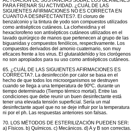
ACTUACIÓN DE SUSTANCIAS SOBRE LOS GÉRMENES
PARA FRENAR SU ACTIVIDAD. ¿CUÁL DE LAS
SIGUIENTES AFIRMACIONES NO ES CORRECTA EN
CUANTO A DESINFECTANTES?. El cloruro de
benzalconio y la tintura de yodo son compuestos utilizados
como antisépticos cutáneos. La clorhexidina y el
hexaclorofeno son antisépticos cutáneos utilizados en el
lavado quirúrgico de manos que pertenecen al grupo de las
biguanidas y compuestos fenólicos, respectivamente. Los
compuestos derivados del amonio cuaternario, son muy
eficaces frente a los virus. El glutaraldehído y los clorógenos
no son apropiados para su uso como antisépticos cutáneos.
65. ¿CUÁL DE LAS SIGUIENTES AFIRMACIONES ES
CORRECTA?. La desinfección por calor se basa en el
hecho de que todos los microorganismos se destruyen
cuando se llega a una temperatura de 90ºC. durante un
tiempo determinado (Tiempo térmico mortal). Entre las
condiciones que debe reunir un buen desinfectante está
tener una elevada tensión superficial. Sería un mal
desinfectante aquel que no se deje influir por la temperatura
ni por el ph. Las respuestas anteriores son falsas.
70. LOS MÉTODOS DE ESTERILIZACIÓN PUEDEN SER:
a) Físicos. b) Químicos. c) Mecánicos. d) A y B son correctas.