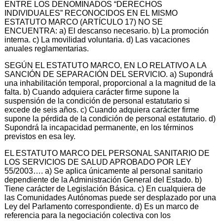
ENTRE LOS DENOMINADOS “DERECHOS
INDIVIDUALES” RECONOCIDOS EN EL MISMO
ESTATUTO MARCO (ARTÍCULO 17) NO SE
ENCUENTRA: a) El descanso necesario. b) La promoción
interna. c) La movilidad voluntaria. d) Las vacaciones
anuales reglamentarias.
SEGÚN EL ESTATUTO MARCO, EN LO RELATIVO A LA
SANCIÓN DE SEPARACIÓN DEL SERVICIO. a) Supondrá
una inhabilitación temporal, proporcional a la magnitud de la
falta. b) Cuando adquiera carácter firme supone la
suspensión de la condición de personal estatutario si
excede de seis años. c) Cuando adquiera carácter firme
supone la pérdida de la condición de personal estatutario. d)
Supondrá la incapacidad permanente, en los términos
previstos en esa ley.
EL ESTATUTO MARCO DEL PERSONAL SANITARIO DE
LOS SERVICIOS DE SALUD APROBADO POR LEY
55/2003…. a) Se aplica únicamente al personal sanitario
dependiente de la Administración General del Estado. b)
Tiene carácter de Legislación Básica. c) En cualquiera de
las Comunidades Autónomas puede ser desplazado por una
Ley del Parlamento correspondiente. d) Es un marco de
referencia para la negociación colectiva con los