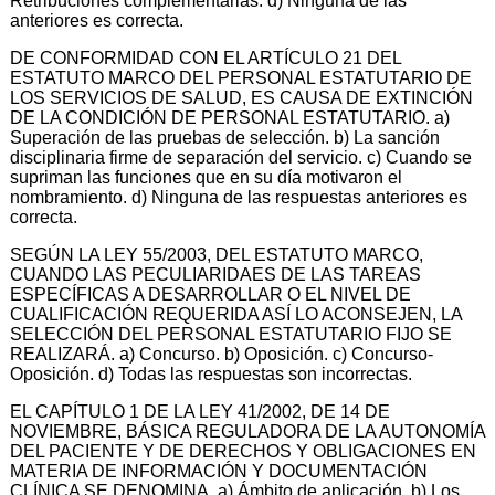
Retribuciones complementarias. d) Ninguna de las
anteriores es correcta.
DE CONFORMIDAD CON EL ARTÍCULO 21 DEL
ESTATUTO MARCO DEL PERSONAL ESTATUTARIO DE
LOS SERVICIOS DE SALUD, ES CAUSA DE EXTINCIÓN
DE LA CONDICIÓN DE PERSONAL ESTATUTARIO. a)
Superación de las pruebas de selección. b) La sanción
disciplinaria firme de separación del servicio. c) Cuando se
supriman las funciones que en su día motivaron el
nombramiento. d) Ninguna de las respuestas anteriores es
correcta.
SEGÚN LA LEY 55/2003, DEL ESTATUTO MARCO,
CUANDO LAS PECULIARIDAES DE LAS TAREAS
ESPECÍFICAS A DESARROLLAR O EL NIVEL DE
CUALIFICACIÓN REQUERIDA ASÍ LO ACONSEJEN, LA
SELECCIÓN DEL PERSONAL ESTATUTARIO FIJO SE
REALIZARÁ. a) Concurso. b) Oposición. c) Concurso-
Oposición. d) Todas las respuestas son incorrectas.
EL CAPÍTULO 1 DE LA LEY 41/2002, DE 14 DE
NOVIEMBRE, BÁSICA REGULADORA DE LA AUTONOMÍA
DEL PACIENTE Y DE DERECHOS Y OBLIGACIONES EN
MATERIA DE INFORMACIÓN Y DOCUMENTACIÓN
CLÍNICA SE DENOMINA. a) Ámbito de aplicación. b) Los