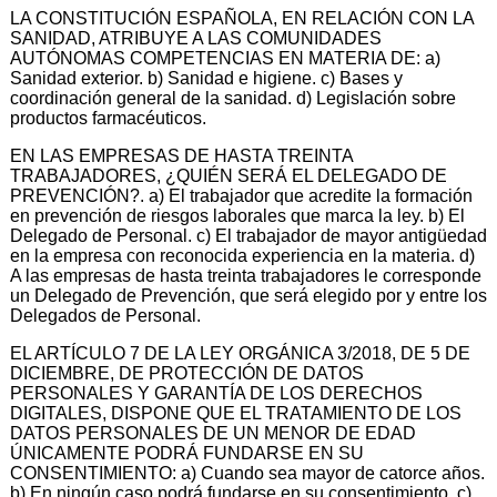
LA CONSTITUCIÓN ESPAÑOLA, EN RELACIÓN CON LA
SANIDAD, ATRIBUYE A LAS COMUNIDADES
AUTÓNOMAS COMPETENCIAS EN MATERIA DE: a)
Sanidad exterior. b) Sanidad e higiene. c) Bases y
coordinación general de la sanidad. d) Legislación sobre
productos farmacéuticos.
EN LAS EMPRESAS DE HASTA TREINTA
TRABAJADORES, ¿QUIÉN SERÁ EL DELEGADO DE
PREVENCIÓN?. a) El trabajador que acredite la formación
en prevención de riesgos laborales que marca la ley. b) El
Delegado de Personal. c) El trabajador de mayor antigüedad
en la empresa con reconocida experiencia en la materia. d)
A las empresas de hasta treinta trabajadores le corresponde
un Delegado de Prevención, que será elegido por y entre los
Delegados de Personal.
EL ARTÍCULO 7 DE LA LEY ORGÁNICA 3/2018, DE 5 DE
DICIEMBRE, DE PROTECCIÓN DE DATOS
PERSONALES Y GARANTÍA DE LOS DERECHOS
DIGITALES, DISPONE QUE EL TRATAMIENTO DE LOS
DATOS PERSONALES DE UN MENOR DE EDAD
ÚNICAMENTE PODRÁ FUNDARSE EN SU
CONSENTIMIENTO: a) Cuando sea mayor de catorce años.
b) En ningún caso podrá fundarse en su consentimiento. c)