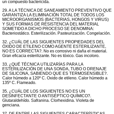
un compuesto bactericida.
29. A LA TÉCNICA DE SANEAMIENTO PREVENTIVO QUE
GARANTIZA LA ELIMINACIÓN TOTAL DE TODOS LOS
MICROORGANISMOS (BACTERIAS, HONGOS Y VIRUS)
Y SUS FORMAS DE RESISTENCIA DEL MATERIAL
SOMETIDO A DICHO PROCESO SE DENOMINA:
Bacteriostático. Esterilización. Pasteurización. Congelación.
32. ¿CUÁL DE LAS SIGUIENTES PROPIEDADES DEL
ÓXIDO DE ETILENO COMO AGENTE ESTERILIZANTE,
NO ES CORRECTA?. No es corrosivo ni daña el material.
Gran eficacia esterilizante. No es tóxico. Gas incoloro.
33. ¿QUÉ TÉCNICA UTILIZARÍAS PARA LA
ESTERILIZACIÓN DE UNA SONDA, TUBO O DRENAJE
DE SILICONA, SABIENDO QUE ES TERMOSENSIBLE?.
Calor húmedo a 120º C. Oxido de etileno. Calor húmedo a
135º C. Flameado.
35. ¿CUÁL DE LOS SIGUIENTES NO ES UN
DESINFECTANTE O ANTISÉPTICO QUÍMICO?.
Glutaraldehído. Safranina. Clorhexidina. Violeta de
genciana.
37. DE ENTRE LAS SIGUIENTES CARACTERÍSTICAS,