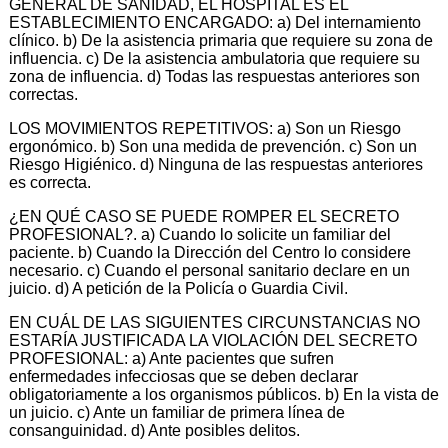
GENERAL DE SANIDAD, EL HOSPITAL ES EL
ESTABLECIMIENTO ENCARGADO: a) Del internamiento
clínico. b) De la asistencia primaria que requiere su zona de
influencia. c) De la asistencia ambulatoria que requiere su
zona de influencia. d) Todas las respuestas anteriores son
correctas.
LOS MOVIMIENTOS REPETITIVOS: a) Son un Riesgo
ergonómico. b) Son una medida de prevención. c) Son un
Riesgo Higiénico. d) Ninguna de las respuestas anteriores
es correcta.
¿EN QUÉ CASO SE PUEDE ROMPER EL SECRETO
PROFESIONAL?. a) Cuando lo solicite un familiar del
paciente. b) Cuando la Dirección del Centro lo considere
necesario. c) Cuando el personal sanitario declare en un
juicio. d) A petición de la Policía o Guardia Civil.
EN CUÁL DE LAS SIGUIENTES CIRCUNSTANCIAS NO
ESTARÍA JUSTIFICADA LA VIOLACIÓN DEL SECRETO
PROFESIONAL: a) Ante pacientes que sufren
enfermedades infecciosas que se deben declarar
obligatoriamente a los organismos públicos. b) En la vista de
un juicio. c) Ante un familiar de primera línea de
consanguinidad. d) Ante posibles delitos.