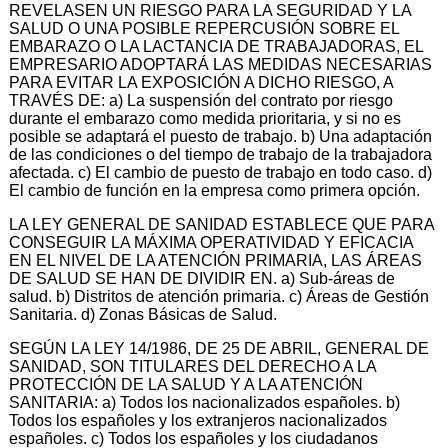
REVELASEN UN RIESGO PARA LA SEGURIDAD Y LA
SALUD O UNA POSIBLE REPERCUSIÓN SOBRE EL
EMBARAZO O LA LACTANCIA DE TRABAJADORAS, EL
EMPRESARIO ADOPTARÁ LAS MEDIDAS NECESARIAS
PARA EVITAR LA EXPOSICIÓN A DICHO RIESGO, A
TRAVÉS DE: a) La suspensión del contrato por riesgo
durante el embarazo como medida prioritaria, y si no es
posible se adaptará el puesto de trabajo. b) Una adaptación
de las condiciones o del tiempo de trabajo de la trabajadora
afectada. c) El cambio de puesto de trabajo en todo caso. d)
El cambio de función en la empresa como primera opción.
LA LEY GENERAL DE SANIDAD ESTABLECE QUE PARA
CONSEGUIR LA MÁXIMA OPERATIVIDAD Y EFICACIA
EN EL NIVEL DE LA ATENCIÓN PRIMARIA, LAS ÁREAS
DE SALUD SE HAN DE DIVIDIR EN. a) Sub-áreas de
salud. b) Distritos de atención primaria. c) Áreas de Gestión
Sanitaria. d) Zonas Básicas de Salud.
SEGÚN LA LEY 14/1986, DE 25 DE ABRIL, GENERAL DE
SANIDAD, SON TITULARES DEL DERECHO A LA
PROTECCIÓN DE LA SALUD Y A LA ATENCIÓN
SANITARIA: a) Todos los nacionalizados españoles. b)
Todos los españoles y los extranjeros nacionalizados
españoles. c) Todos los españoles y los ciudadanos