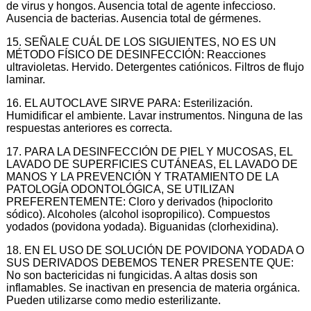
de virus y hongos. Ausencia total de agente infeccioso.
Ausencia de bacterias. Ausencia total de gérmenes.
15. SEÑALE CUÁL DE LOS SIGUIENTES, NO ES UN
MÉTODO FÍSICO DE DESINFECCIÓN: Reacciones
ultravioletas. Hervido. Detergentes catiónicos. Filtros de flujo
laminar.
16. EL AUTOCLAVE SIRVE PARA: Esterilización.
Humidificar el ambiente. Lavar instrumentos. Ninguna de las
respuestas anteriores es correcta.
17. PARA LA DESINFECCIÓN DE PIEL Y MUCOSAS, EL
LAVADO DE SUPERFICIES CUTÁNEAS, EL LAVADO DE
MANOS Y LA PREVENCIÓN Y TRATAMIENTO DE LA
PATOLOGÍA ODONTOLÓGICA, SE UTILIZAN
PREFERENTEMENTE: Cloro y derivados (hipoclorito
sódico). Alcoholes (alcohol isopropilico). Compuestos
yodados (povidona yodada). Biguanidas (clorhexidina).
18. EN EL USO DE SOLUCIÓN DE POVIDONA YODADA O
SUS DERIVADOS DEBEMOS TENER PRESENTE QUE:
No son bactericidas ni fungicidas. A altas dosis son
inflamables. Se inactivan en presencia de materia orgánica.
Pueden utilizarse como medio esterilizante.