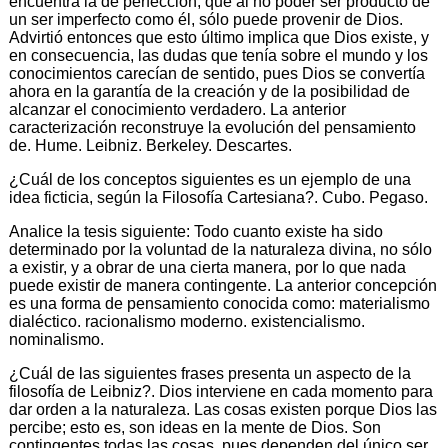
encuentra la de perfección, que al no poder ser producto de
un ser imperfecto como él, sólo puede provenir de Dios.
Advirtió entonces que esto último implica que Dios existe, y
en consecuencia, las dudas que tenía sobre el mundo y los
conocimientos carecían de sentido, pues Dios se convertía
ahora en la garantía de la creación y de la posibilidad de
alcanzar el conocimiento verdadero. La anterior
caracterización reconstruye la evolución del pensamiento
de. Hume. Leibniz. Berkeley. Descartes.
¿Cuál de los conceptos siguientes es un ejemplo de una
idea ficticia, según la Filosofía Cartesiana?. Cubo. Pegaso.
Analice la tesis siguiente: Todo cuanto existe ha sido
determinado por la voluntad de la naturaleza divina, no sólo
a existir, y a obrar de una cierta manera, por lo que nada
puede existir de manera contingente. La anterior concepción
es una forma de pensamiento conocida como: materialismo
dialéctico. racionalismo moderno. existencialismo.
nominalismo.
¿Cuál de las siguientes frases presenta un aspecto de la
filosofía de Leibniz?. Dios interviene en cada momento para
dar orden a la naturaleza. Las cosas existen porque Dios las
percibe; esto es, son ideas en la mente de Dios. Son
contingentes todas las cosas, pues dependen del único ser