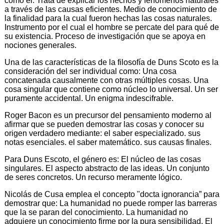
como el: Trata de explicar los hechos y fenómenos naturales
a través de las causas eficientes. Medio de conocimiento de
la finalidad para la cual fueron hechas las cosas naturales.
Instrumento por el cual el hombre se percate del para qué de
su existencia. Proceso de investigación que se apoya en
nociones generales.
Una de las características de la filosofía de Duns Scoto es la
consideración del ser individual como: Una cosa
concatenada causalmente con otras múltiples cosas. Una
cosa singular que contiene como núcleo lo universal. Un ser
puramente accidental. Un enigma indescifrable.
Roger Bacon es un precursor del pensamiento moderno al
afirmar que se pueden demostrar las cosas y conocer su
origen verdadero mediante: el saber especializado. sus
notas esenciales. el saber matemático. sus causas finales.
Para Duns Escoto, el género es: El núcleo de las cosas
singulares. El aspecto abstracto de las ideas. Un conjunto
de seres concretos. Un recurso meramente lógico.
Nicolás de Cusa emplea el concepto "docta ignorancia” para
demostrar que: La humanidad no puede romper las barreras
que la se paran del conocimiento. La humanidad no
adquiere un conocimiento firme por la pura sensibilidad. El