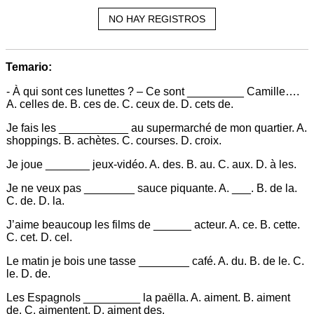
NO HAY REGISTROS
Temario:
- À qui sont ces lunettes ? – Ce sont _________ Camille….
A. celles de. B. ces de. C. ceux de. D. cets de.
Je fais les ___________ au supermarché de mon quartier. A.
shoppings. B. achètes. C. courses. D. croix.
Je joue _______ jeux-vidéo. A. des. B. au. C. aux. D. à les.
Je ne veux pas ________ sauce piquante. A. ___. B. de la.
C. de. D. la.
J’aime beaucoup les films de ______ acteur. A. ce. B. cette.
C. cet. D. cel.
Le matin je bois une tasse ________ café. A. du. B. de le. C.
le. D. de.
Les Espagnols _________ la paëlla. A. aiment. B. aiment
de. C. aimentent. D. aiment des.